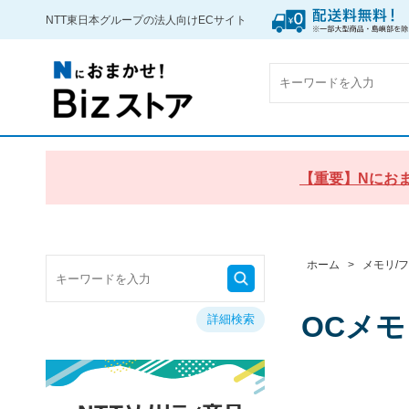
NTT東日本グループの法人向けECサイト
【重要】Nにおま
ホーム
>
メモリ/
OCメモ
詳細検索