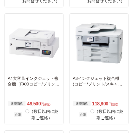
お問合せください）
お問合せください）
A4大容量インクジェット複
A3インクジェット複合機
合機（FAX/コピー/プリン
(コピー/プリント/スキャン/
ト/スキャン/自動両面印刷/
FAX/低コスト/自動両面印
Wi-Fi/簡単設定）
刷/Wi-Fi/3段トレイ)
49,500
118,800
販売価格
販売価格
円
円
(税込)
(税込)
〇（数日以内に納
〇（数日以内に納
在庫
在庫
期ご連絡）
期ご連絡）