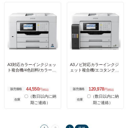
A3対応カラーインクジェッ
A3ノビ対応カラーインクジ
ト複合機/4色顔料/カラー22
ェット複合機/エコタンク搭
PPM・モノクロ32PPM/有
載モデル/カラー22PPM・モ
線・無線LAN/Wi-Fi Direct/2
ノクロ32PPM/4色/有線・無
段カセット/4.3型タッチパ
線LAN/Wi-Fi Direct/両面/4.3
44,550
120,978
販売価格
販売価格
円
円
(税込)
(税込)
ネル
型タッチパネル
〇（数日以内に納
〇（数日以内に納
在庫
在庫
期ご連絡）
期ご連絡）