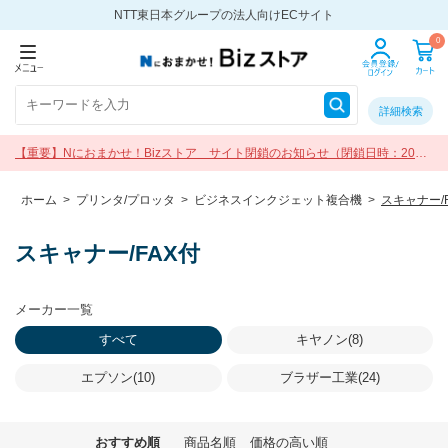
NTT東日本グループの法人向けECサイト
0
詳細検索
【重要】Nにおまかせ！Bizストア サイト閉鎖のお知らせ（閉鎖日時：2026
年9月30日 17:00）
ホーム
>
プリンタ/プロッタ
>
ビジネスインクジェット複合機
>
スキャナー/
スキャナー/FAX付
メーカー一覧
すべて
キヤノン(8)
エプソン(10)
ブラザー工業(24)
おすすめ順
商品名順
価格の高い順