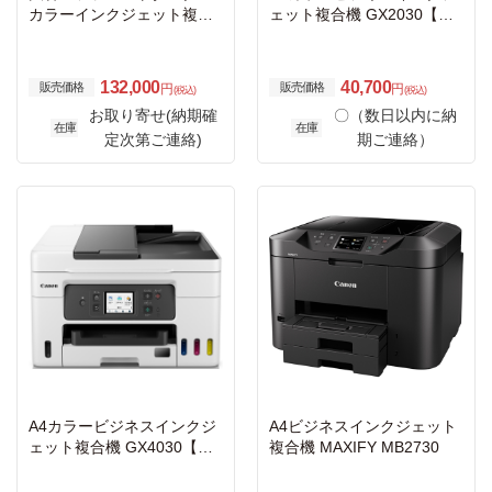
カラーインクジェット複合
ェット複合機 GX2030【特
機（ロール紙対応/長尺印
大容量タンクモデル】
刷）
132,000
40,700
販売価格
販売価格
円
円
(税込)
(税込)
お取り寄せ(納期確
〇（数日以内に納
在庫
在庫
定次第ご連絡)
期ご連絡）
A4カラービジネスインクジ
A4ビジネスインクジェット
ェット複合機 GX4030【特
複合機 MAXIFY MB2730
大容量タンクモデル】