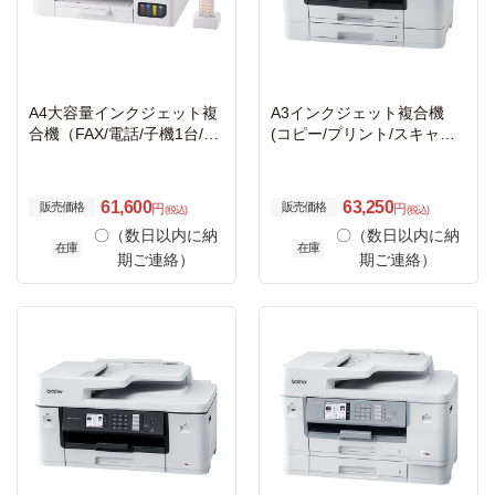
A4大容量インクジェット複
A3インクジェット複合機
合機（FAX/電話/子機1台/コ
(コピー/プリント/スキャン/
ピー/プリント/スキャン/Wi-
FAX/自動両面印刷/Wi-Fi/2段
Fi/簡単設定）
トレイ/ビジネス)
61,600
63,250
販売価格
販売価格
円
円
(税込)
(税込)
〇（数日以内に納
〇（数日以内に納
在庫
在庫
期ご連絡）
期ご連絡）