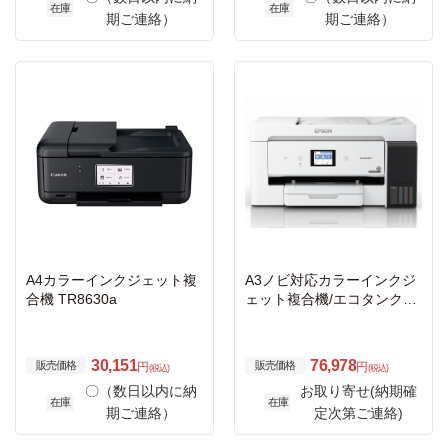
在庫
在庫
期ご連絡）
期ご連絡）
A4カラーインクジェット複
A3ノビ対応カラーインクジ
合機 TR8630a
ェット複合機/エコタンク搭
載モデル/カラー24PPM・モ
ノクロ38PPM/4色/有線・無
線LAN/Wi-Fi Direct/両面/2.7
30,151
76,978
販売価格
販売価格
円
円
(税込)
(税込)
型タッチパネル
〇（数日以内に納
お取り寄せ(納期確
在庫
在庫
期ご連絡）
定次第ご連絡)