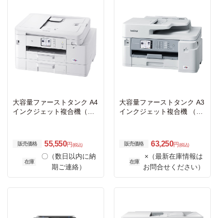
大容量ファーストタンク A4
大容量ファーストタンク A3
インクジェット複合機（Wi-
インクジェット複合機 （FA
Fi/FAX）
X/ADF/30万ページ耐久/自動
両面）
55,550
63,250
販売価格
販売価格
円
円
(税込)
(税込)
〇（数日以内に納
×（最新在庫情報は
在庫
在庫
期ご連絡）
お問合せください）