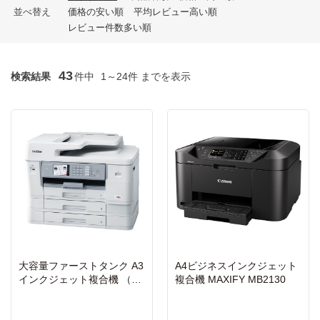
並べ替え
価格の安い順
平均レビュー高い順
レビュー件数多い順
43
検索結果
件中
1～24件 までを表示
大容量ファーストタンク A3
A4ビジネスインクジェット
インクジェット複合機 （FA
複合機 MAXIFY MB2130
X/ADF/30万ページ耐久/自動
両面/3段トレイ）