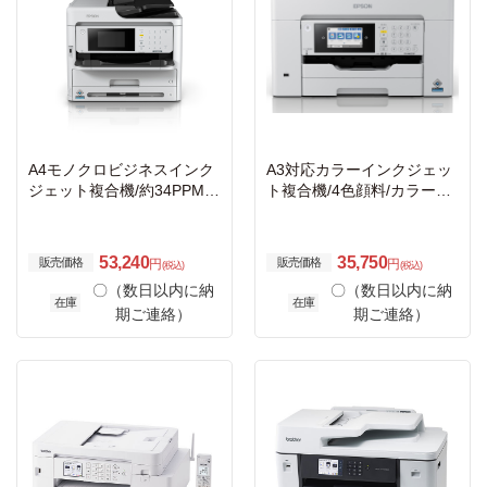
A4モノクロビジネスインク
A3対応カラーインクジェッ
ジェット複合機/約34PPM/
ト複合機/4色顔料/カラー22
4.3型タッチパネル/耐久性3
PPM・モノクロ32PPM/有
0万ページ
線・無線LAN/Wi-Fi Direct/1
段カセット/4.3型タッチパ
53,240
35,750
販売価格
販売価格
円
円
(税込)
(税込)
ネル
〇（数日以内に納
〇（数日以内に納
在庫
在庫
期ご連絡）
期ご連絡）