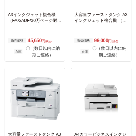
A3インクジェット複合機
大容量ファーストタンク A3
（FAX/ADF/30万ページ耐
インクジェット複合機 （FA
久/自動両面）
X/ADF/30万ページ耐久/自動
両面/2段トレイ）
45,650
99,000
販売価格
販売価格
円
円
(税込)
(税込)
〇（数日以内に納
〇（数日以内に納
在庫
在庫
期ご連絡）
期ご連絡）
大容量ファーストタンク A3
A4カラービジネスインクジ