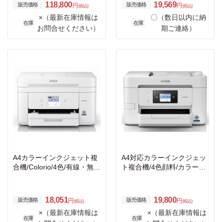
118,800
19,569
販売価格
販売価格
円
円
(税込)
(税込)
×（最新在庫情報は
〇（数日以内に納
在庫
在庫
お問合せください）
期ご連絡）
A4カラーインクジェット複
A4対応カラーインクジェッ
合機/Colorio/4色/有線・無線
ト複合機/4色顔料/カラー21
LAN/Wi-Fi Direct/両面/2.4型
PPM・モノクロ35PPM/有
タッチパネル
線・無線LAN/Wi-Fi Direct/2.
7型タッチパネル
18,051
19,800
販売価格
販売価格
円
円
(税込)
(税込)
×（最新在庫情報は
×（最新在庫情報は
在庫
在庫