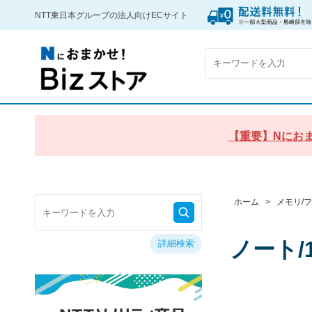
NTT東日本グループの法人向けECサイト
【重要】Nにおま
ホーム
>
メモリ/
ノート/1
詳細検索