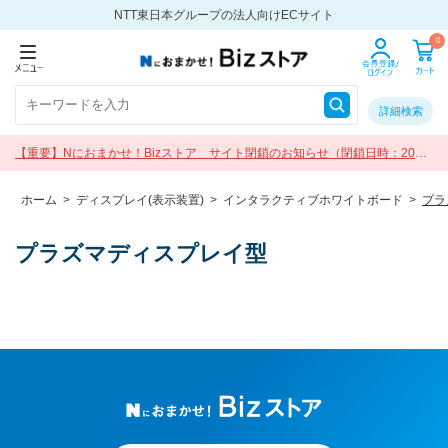
NTT東日本グループの法人向けECサイト
0
詳細検索
【重要】Nにおまかせ！Bizストア サイト閉鎖のお知らせ（閉鎖日時：2026
年9月30日 17:00）
ホーム
>
ディスプレイ(表示装置)
>
インタラクティブホワイトボード
>
プラ
プラズマディスプレイ型