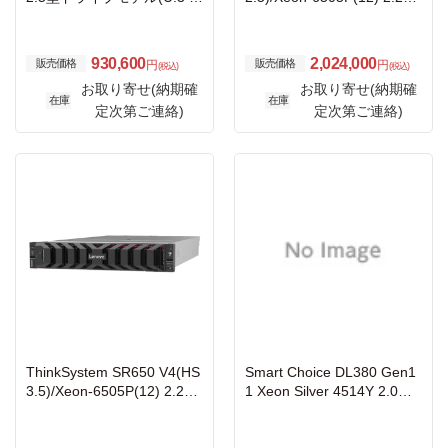
VMe x4)
Hz-6400MHz×1/PC5-51200
16.0GB(16×1)/RAID-940-8i-
4GB/Quad-1GbE-OCP/PO
930,600
2,024,000
販売価格
販売価格
円
円
(税込)
(税込)
W(800W×2)/OSなし/3年保
お取り寄せ(納期確
お取り寄せ(納期確
証9x5(CRU-NBD)/SS9
在庫
在庫
定次第ご連絡)
定次第ご連絡)
ThinkSystem SR650 V4(HS
Smart Choice DL380 Gen1
3.5)/Xeon-6505P(12) 2.20G
1 Xeon Silver 4514Y 2.0GH
Hz-6400MHz×1/PC5-51200
z 1P16C 64GBメモリ 8SFF
16.0GB(16×1)/RAID-940-16
MR408i-o/4GB 600GB SAS