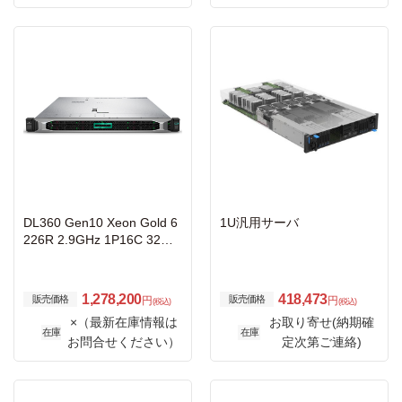
DL360 Gen10 Xeon Gold 6
1U汎用サーバ
226R 2.9GHz 1P16C 32GB
メモリ ホットプラグ 8SFF
(2.5型) S100i 800W電源 BC
M57416-T NC GSモデル
1,278,200
418,473
販売価格
販売価格
円
円
(税込)
(税込)
×（最新在庫情報は
お取り寄せ(納期確
在庫
在庫
お問合せください）
定次第ご連絡)