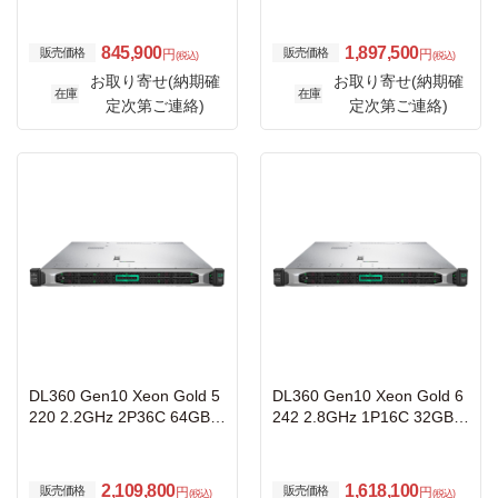
VMe x1/SAS/SATA)/ラック
3年保証
845,900
1,897,500
販売価格
販売価格
円
円
(税込)
(税込)
お取り寄せ(納期確
お取り寄せ(納期確
在庫
在庫
定次第ご連絡)
定次第ご連絡)
DL360 Gen10 Xeon Gold 5
DL360 Gen10 Xeon Gold 6
220 2.2GHz 2P36C 64GBメ
242 2.8GHz 1P16C 32GBメ
モリ ホットプラグ 8SFF(2.
モリ ホットプラグ 8SFF(2.
5型) P408i-a/2GB 800W電
5型) P408i-a/2GB 800W電
源x2 BCM57414-SFP28 NC
源 BCM57414-SFP28 NC G
2,109,800
1,618,100
販売価格
販売価格
円
円
(税込)
(税込)