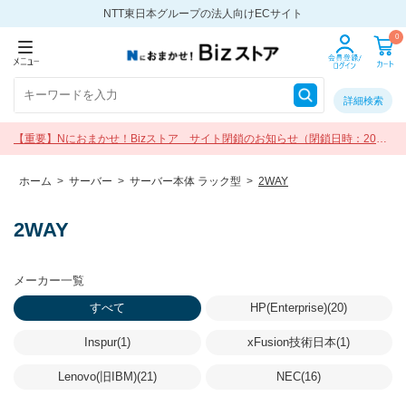
NTT東日本グループの法人向けECサイト
0
詳細検索
【重要】Nにおまかせ！Bizストア サイト閉鎖のお知らせ（閉鎖日時：2026
年9月30日 17:00）
ホーム
>
サーバー
>
サーバー本体 ラック型
>
2WAY
2WAY
メーカー一覧
すべて
HP(Enterprise)(20)
Inspur(1)
xFusion技術日本(1)
Lenovo(旧IBM)(21)
NEC(16)