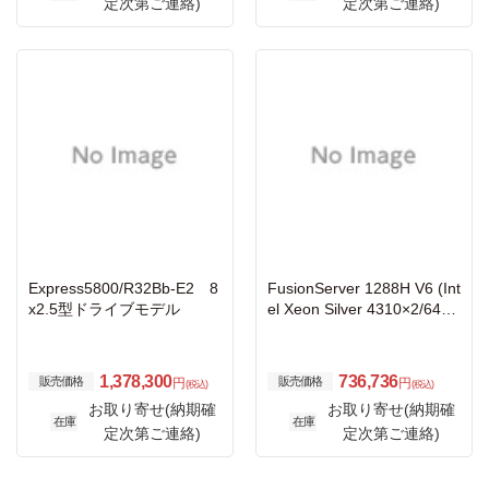
定次第ご連絡)
定次第ご連絡)
Express5800/R32Bb-E2 8
FusionServer 1288H V6 (Int
x2.5型ドライブモデル
el Xeon Silver 4310×2/64G
B/1200GB×2/OS無し/ラッ
ク)
1,378,300
736,736
販売価格
販売価格
円
円
(税込)
(税込)
お取り寄せ(納期確
お取り寄せ(納期確
在庫
在庫
定次第ご連絡)
定次第ご連絡)