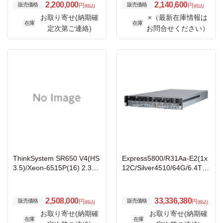
i-4GB/Quad-1GbE-OCP/PO
HDDx2 BCM5719 1Gbx4 8
2,200,000
2,140,600
販売価格
販売価格
円
円
(税込)
(税込)
W(800W×2)/OSなし/3年保
00W電源x2 Windows 2025
お取り寄せ(納期確
×（最新在庫情報は
証9x5(CRU-NBD)/SS
モデル
在庫
在庫
定次第ご連絡)
お問合せください）
ThinkSystem SR650 V4(HS
Express5800/R31Aa-E2(1x
3.5)/Xeon-6515P(16) 2.30G
12C/Silver4510/64G/6.4TB-
Hz-6400MHz×1/PC5-51200
W22D)
16.0GB(16×1)/RAID-940-16
i-8GB/Quad-1GbE-OCP/PO
2,508,000
33,336,380
販売価格
販売価格
円
円
(税込)
(税込)
W(800W×2)/OSなし/3年保
お取り寄せ(納期確
お取り寄せ(納期確
証9x5(CRU-NBD)/SS
在庫
在庫