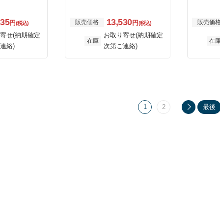
835
13,530
販売価格
販売価
円
円
(税込)
(税込)
寄せ(納期確定
お取り寄せ(納期確定
在庫
在
連絡)
次第ご連絡)
1
2
最後