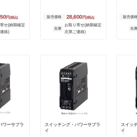
050
28,600
販売価格
販売価
円
円
(税込)
(税込)
寄せ(納期確定
お取り寄せ(納期確定
在庫
在
連絡)
次第ご連絡)
パワーサプラ
スイッチング・パワーサプラ
スイッ
イ
イ