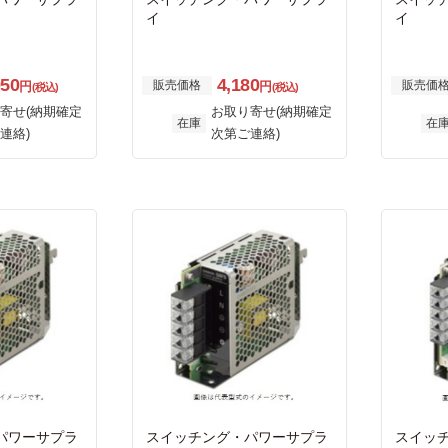
イ
イ
950
4,180
販売価格
販売価
円
円
(税込)
(税込)
寄せ(納期確定
お取り寄せ(納期確定
在庫
在
連絡)
次第ご連絡)
パワーサプラ
スイッチング・パワーサプラ
スイッ