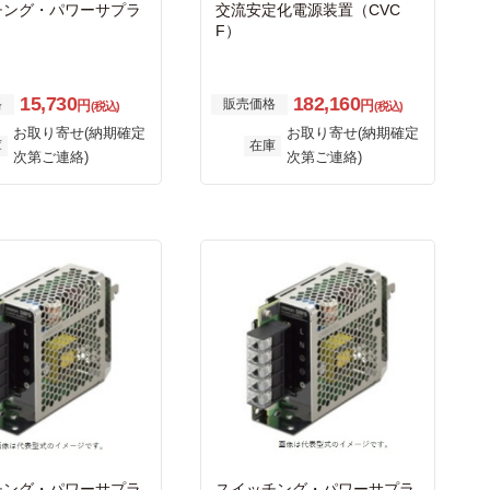
チング・パワーサプラ
交流安定化電源装置（CVC
F）
15,730
182,160
格
販売価格
円
円
(税込)
(税込)
お取り寄せ(納期確定
お取り寄せ(納期確定
庫
在庫
次第ご連絡)
次第ご連絡)
チング・パワーサプラ
スイッチング・パワーサプラ