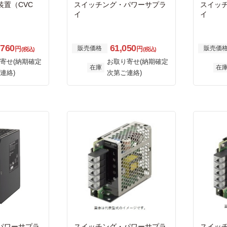
置（CVC
スイッチング・パワーサプラ
スイッ
イ
イ
,760
61,050
販売価格
販売価
円
円
(税込)
(税込)
寄せ(納期確定
お取り寄せ(納期確定
在庫
在
連絡)
次第ご連絡)
パワーサプラ
スイッチング・パワーサプラ
スイッ