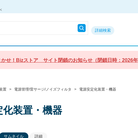
詳細検索
かせ！Bizストア サイト閉鎖のお知らせ（閉鎖日時：2026年9月3
装置
>
電源管理/雷サージ/ノイズフィルタ
>
電源安定化装置・機器
定化装置・機器
サムネイル
詳細