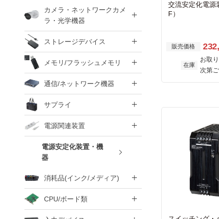
交流安定化電源装
カメラ・ネットワークカメ
F）
ラ・光学機器
ストレージデバイス
232
販売価格
お取り
メモリ/フラッシュメモリ
在庫
次第ご
通信/ネットワーク機器
サプライ
電源関連装置
電源安定化装置・機
器
消耗品(インク/メディア)
CPU/ボード類
スイッチング・