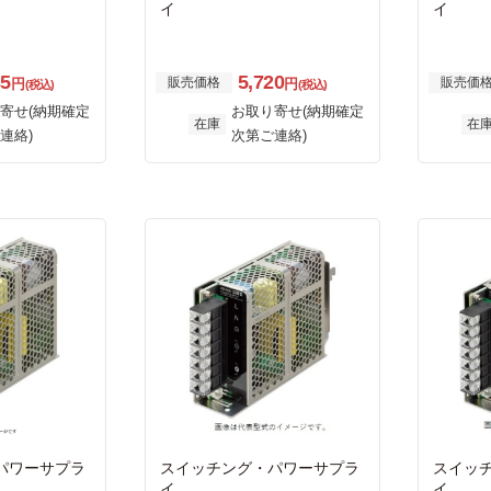
イ
イ
35
5,720
販売価格
販売価
円
円
(税込)
(税込)
寄せ(納期確定
お取り寄せ(納期確定
在庫
在
連絡)
次第ご連絡)
パワーサプラ
スイッチング・パワーサプラ
スイッ
イ
イ