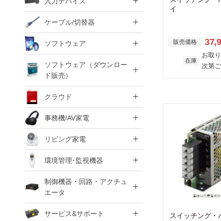
入力デバイス
イ
ケーブル/切替器
37,
販売価格
ソフトウェア
お取り
在庫
ソフトウェア（ダウンロー
次第ご
ド販売）
クラウド
事務機/AV家電
リビング家電
環境管理･監視機器
制御機器・回路・アクチュ
エータ
サービス&サポート
スイッチング・