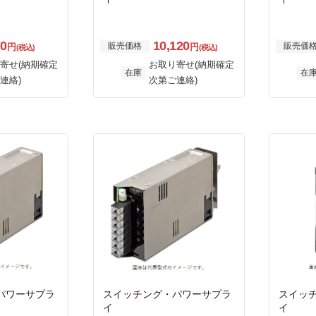
70
10,120
販売価格
販売価
円
円
(税込)
(税込)
寄せ(納期確定
お取り寄せ(納期確定
在庫
在
連絡)
次第ご連絡)
パワーサプラ
スイッチング・パワーサプラ
スイッ
イ
イ