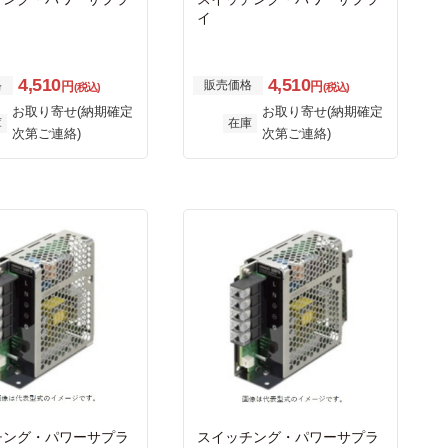
イ
4,510
4,510
格
販売価格
円
円
(税込)
(税込)
お取り寄せ(納期確定
お取り寄せ(納期確定
庫
在庫
次第ご連絡)
次第ご連絡)
チング・パワーサプラ
スイッチング・パワーサプラ