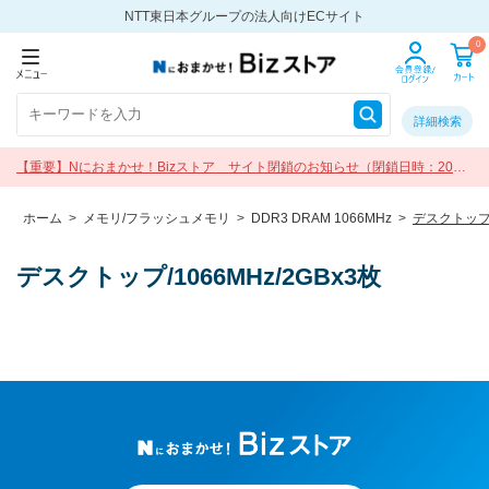
NTT東日本グループの法人向けECサイト
0
詳細検索
【重要】Nにおまかせ！Bizストア サイト閉鎖のお知らせ（閉鎖日時：2026
年9月30日 17:00）
ホーム
>
メモリ/フラッシュメモリ
>
DDR3 DRAM 1066MHz
>
デスクトップ/1
デスクトップ/1066MHz/2GBx3枚