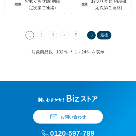
お取り寄せ(納期確
お取り寄せ(納期確
在庫
在庫
定次第ご連絡)
定次第ご連絡)
1
2
3
4
5
最後
対象商品数
132
件
1～24件 を表示
お問い合わせ
0120-597-789