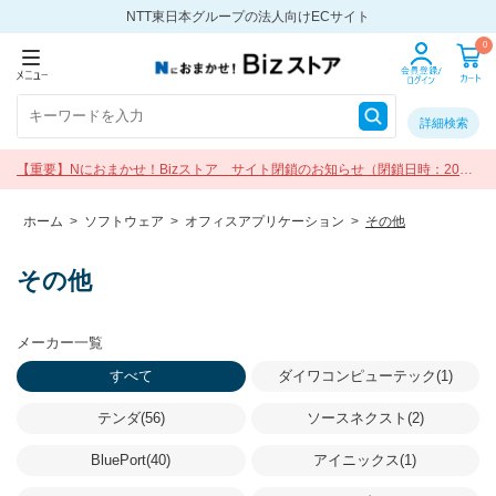
NTT東日本グループの法人向けECサイト
0
詳細検索
【重要】Nにおまかせ！Bizストア サイト閉鎖のお知らせ（閉鎖日時：2026
年9月30日 17:00）
ホーム
>
ソフトウェア
>
オフィスアプリケーション
>
その他
その他
メーカー一覧
すべて
ダイワコンピューテック(1)
テンダ(56)
ソースネクスト(2)
BluePort(40)
アイニックス(1)