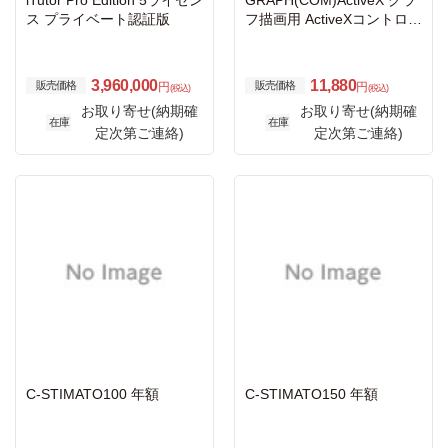
iTutor Pro Edition 5ライセン
GRAPH(COM)ActiveX グラ
ス プライベート認証版
フ描画用 ActiveXコントロー
ル
3,960,000
11,880
販売価格
販売価格
円
円
(税込)
(税込)
お取り寄せ(納期確
お取り寄せ(納期確
在庫
在庫
定次第ご連絡)
定次第ご連絡)
C-STIMATO100 年額
C-STIMATO150 年額