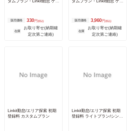
タムプラン・Linkit勤怠 ゲー
タムプラン・Linkit勤怠 ゲー
トウェイ利用料 月額
トウェイ利用料 年額
330
3,960
販売価格
販売価格
円
円
(税込)
(税込)
お取り寄せ(納期確
お取り寄せ(納期確
在庫
在庫
定次第ご連絡)
定次第ご連絡)
Linkit勤怠/エリア探索 初期
Linkit勤怠/エリア探索 初期
登録料 カスタムプラン
登録料 ライトプラン/シンプ
ル勤怠プラン