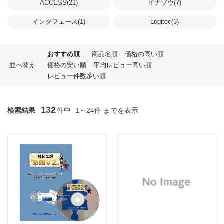
ACCESS(21)
イナゾウ(7)
インタフェース(1)
Logitec(3)
おすすめ順
商品名順
価格の高い順
並べ替え
価格の安い順
平均レビュー高い順
レビュー件数多い順
132
検索結果
件中
1～24件 までを表示