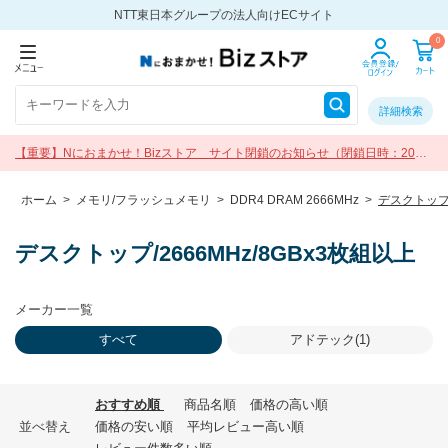
NTT東日本グループの法人向けECサイト
0
詳細検索
【重要】Nにおまかせ！Bizストア サイト閉鎖のお知らせ（閉鎖日時：2026
年9月30日 17:00）
ホーム
>
メモリ/フラッシュメモリ
>
DDR4 DRAM 2666MHz
>
デスクトップ/
デスクトップ/2666MHz/8GBx3枚組以上
メーカー一覧
すべて
アドテック(1)
おすすめ順
商品名順
価格の高い順
並べ替え
価格の安い順
平均レビュー高い順