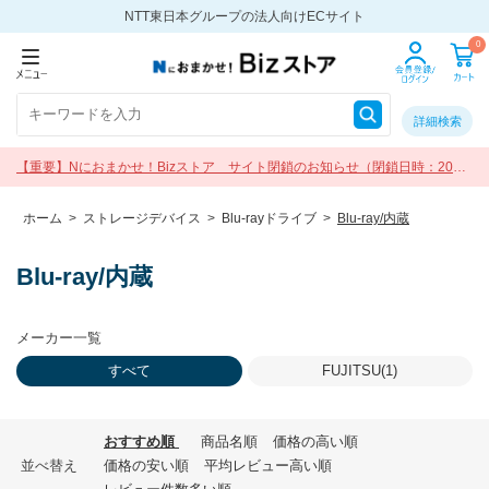
NTT東日本グループの法人向けECサイト
0
詳細検索
【重要】Nにおまかせ！Bizストア サイト閉鎖のお知らせ（閉鎖日時：2026
年9月30日 17:00）
ホーム
>
ストレージデバイス
>
Blu-rayドライブ
>
Blu-ray/内蔵
Blu-ray/内蔵
メーカー一覧
すべて
FUJITSU(1)
おすすめ順
商品名順
価格の高い順
並べ替え
価格の安い順
平均レビュー高い順