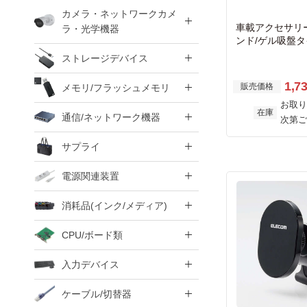
カメラ・ネットワークカメ
車載アクセサリ
ラ・光学機器
ンド/ゲル吸盤タ
ク
ストレージデバイス
1,7
販売価格
メモリ/フラッシュメモリ
お取り
在庫
通信/ネットワーク機器
次第ご
サプライ
電源関連装置
消耗品(インク/メディア)
CPU/ボード類
入力デバイス
ケーブル/切替器