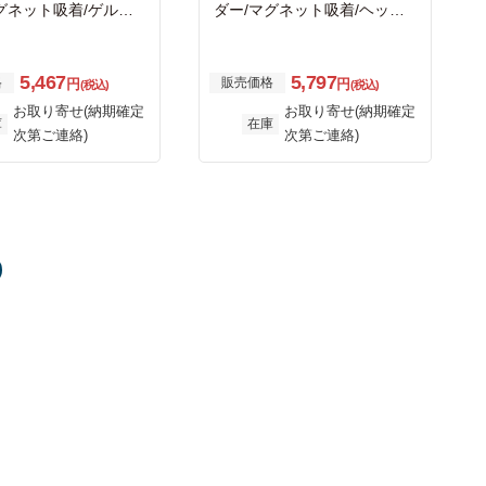
グネット吸着/ゲル吸
ダー/マグネット吸着/ヘッド
/折り畳み/メメタル
レスト差し込みタイプ/メメタ
付属/ブラック
ルプレート付属/ブラック
5,467
5,797
格
販売価格
円
円
(税込)
(税込)
お取り寄せ(納期確定
お取り寄せ(納期確定
庫
在庫
次第ご連絡)
次第ご連絡)