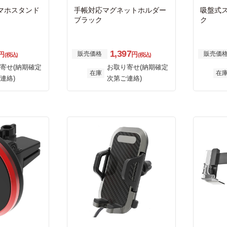
マホスタンド
手帳対応マグネットホルダー
吸盤式
ブラック
ク
1,397
販売価格
販売価
円
円
(税込)
(税込)
寄せ(納期確定
お取り寄せ(納期確定
在庫
在
連絡)
次第ご連絡)