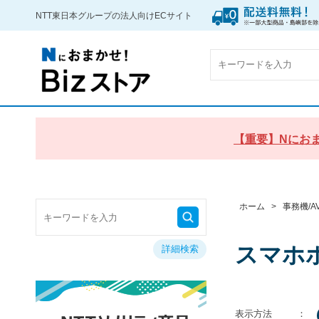
NTT東日本グループの法人向けECサイト
【重要】Nにおま
ホーム
>
事務機/A
スマホ
詳細検索
表示方法