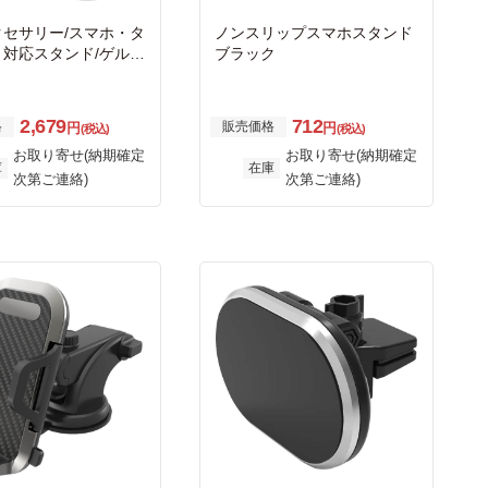
クセサリー/スマホ・タ
ノンスリップスマホスタンド
ト対応スタンド/ゲル吸
ブラック
/ブラック
2,679
712
格
販売価格
円
円
(税込)
(税込)
お取り寄せ(納期確定
お取り寄せ(納期確定
庫
在庫
次第ご連絡)
次第ご連絡)