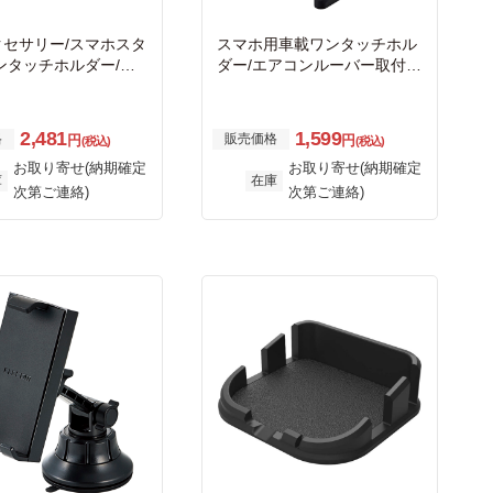
クセサリー/スマホスタ
スマホ用車載ワンタッチホル
ンタッチホルダー/ゲ
ダー/エアコンルーバー取付タ
イプ/ブラック
イプ/ブラック
2,481
1,599
格
販売価格
円
円
(税込)
(税込)
お取り寄せ(納期確定
お取り寄せ(納期確定
庫
在庫
次第ご連絡)
次第ご連絡)