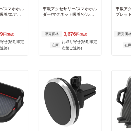
ー/スマホホル
車載アクセサリー/スマホホル
車載ア
吸着/エアコ
ダー/マグネット吸着/ゲル吸
ブレッ
付タイプ/ブラ
盤タイプ/ブラック
盤タイプ
39
3,676
販売価格
販売価
円
円
(税込)
(税込)
寄せ(納期確定
お取り寄せ(納期確定
在庫
在
連絡)
次第ご連絡)