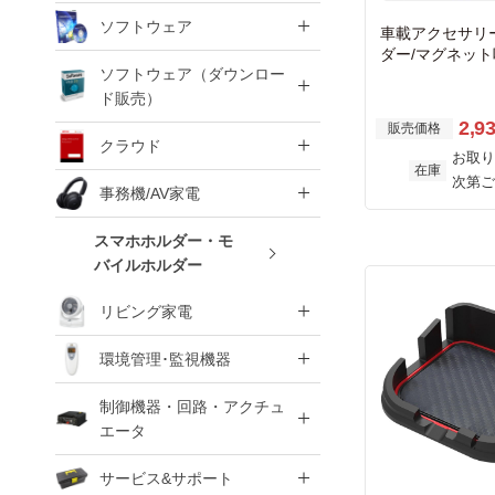
ソフトウェア
車載アクセサリ
ダー/マグネット
ソフトウェア（ダウンロー
ン吹き出し口取
ック
ド販売）
2,9
販売価格
クラウド
お取り
在庫
次第ご
事務機/AV家電
スマホホルダー・モ
バイルホルダー
リビング家電
環境管理･監視機器
制御機器・回路・アクチュ
エータ
サービス&サポート