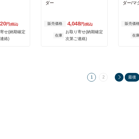
ダー
ダー/マ
盤タイプ
プレート
720
4,048
販売価格
販売価
円
円
(税込)
(税込)
寄せ(納期確定
お取り寄せ(納期確定
在庫
在
連絡)
次第ご連絡)
1
2
最後