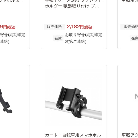
ットホルダー
手帳型ケース対応 タブレット
車載用
ホルダー 吸盤取り付け ブラ
ック
49
2,182
販売価格
販売価
円
円
(税込)
(税込)
寄せ(納期確定
お取り寄せ(納期確定
在庫
在
連絡)
次第ご連絡)
カート・自転車用スマホホル
車載ア