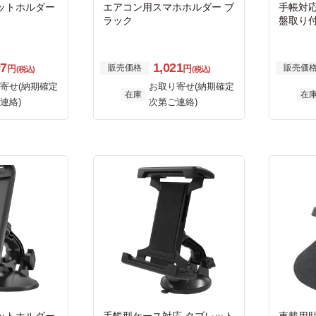
ットホルダー
エアコン用スマホホルダー ブ
手帳対応
ラック
盤取り付
97
1,021
販売価格
販売価
円
円
(税込)
(税込)
寄せ(納期確定
お取り寄せ(納期確定
在庫
在
連絡)
次第ご連絡)