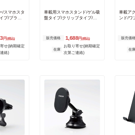
ー/スマホスタ
車載用スマホスタンド/ゲル吸
車載ア
イプ/ブラッ
盤タイプ/クリップタイプ/ブ
ンド/ワ
ラック
ル吸盤タ
33
1,688
販売価格
販売価
円
円
(税込)
(税込)
寄せ(納期確定
お取り寄せ(納期確定
在庫
在
連絡)
次第ご連絡)