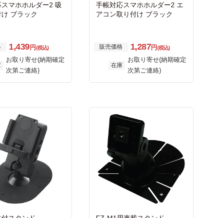
スマホホルダー2 吸
手帳対応スマホホルダー2 エ
け ブラック
アコン取り付け ブラック
1,439
1,287
格
販売価格
円
円
(税込)
(税込)
お取り寄せ(納期確定
お取り寄せ(納期確定
庫
在庫
次第ご連絡)
次第ご連絡)