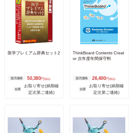
医学プレミアム辞典セット2
ThinkBoard Contents Creat
or 次年度年間保守料
50,380
26,400
販売価格
販売価格
円
円
(税込)
(税込)
お取り寄せ(納期確
お取り寄せ(納期確
在庫
在庫
定次第ご連絡)
定次第ご連絡)