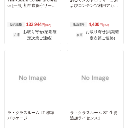
ThinkBoard Contents Creat
あるくメカトロウィーゴお
or [一般] 初年度保守サービ
よびコンテンツ利用アカウ
ス込
ント代4か月
132,944
4,400
販売価格
販売価格
円
円
(税込)
(税込)
お取り寄せ(納期確
お取り寄せ(納期確
在庫
在庫
定次第ご連絡)
定次第ご連絡)
ラ・クラスルーム LT 標準
ラ・クラスルーム ST 生徒
パッケージ
追加ライセンス1