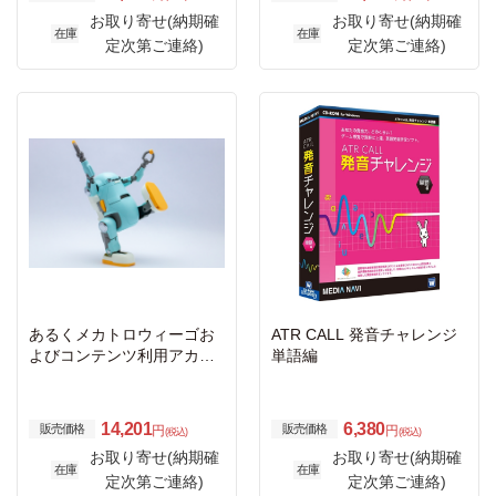
お取り寄せ(納期確
お取り寄せ(納期確
在庫
在庫
定次第ご連絡)
定次第ご連絡)
あるくメカトロウィーゴお
ATR CALL 発音チャレンジ
よびコンテンツ利用アカウ
単語編
ント代12か月
14,201
6,380
販売価格
販売価格
円
円
(税込)
(税込)
お取り寄せ(納期確
お取り寄せ(納期確
在庫
在庫
定次第ご連絡)
定次第ご連絡)