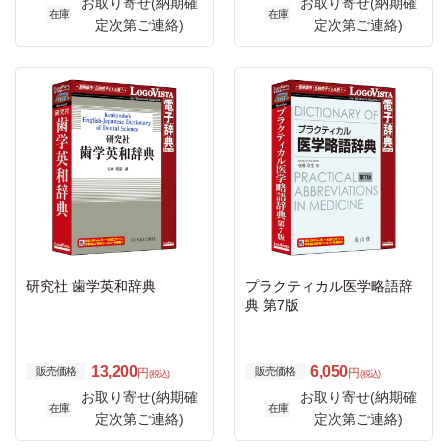
お取り寄せ(納期確
お取り寄せ(納期確
在庫
在庫
定次第ご連絡)
定次第ご連絡)
研究社 歯学英和辞典
プラクティカル医学略語辞
典 第7版
13,200
6,050
販売価格
販売価格
円
円
(税込)
(税込)
お取り寄せ(納期確
お取り寄せ(納期確
在庫
在庫
定次第ご連絡)
定次第ご連絡)