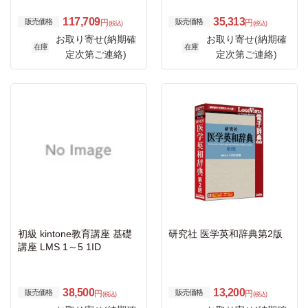
117,709
35,313
販売価格
販売価格
円
円
(税込)
(税込)
お取り寄せ(納期確
お取り寄せ(納期確
在庫
在庫
定次第ご連絡)
定次第ご連絡)
初級 kintone教育講座 基礎
研究社 医学英和辞典第2版
講座 LMS 1～5 1ID
38,500
13,200
販売価格
販売価格
円
円
(税込)
(税込)