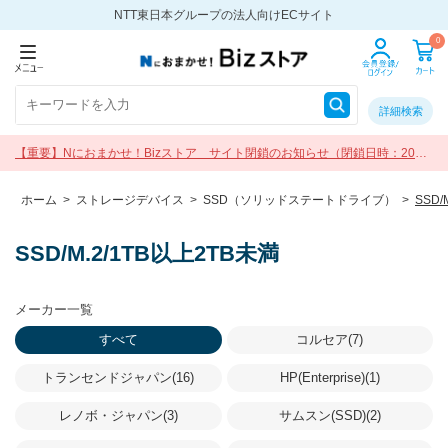
NTT東日本グループの法人向けECサイト
0
詳細検索
【重要】Nにおまかせ！Bizストア サイト閉鎖のお知らせ（閉鎖日時：2026
年9月30日 17:00）
ホーム
>
ストレージデバイス
>
SSD（ソリッドステートドライブ）
>
SSD/
SSD/M.2/1TB以上2TB未満
メーカー一覧
すべて
コルセア(7)
トランセンドジャパン(16)
HP(Enterprise)(1)
レノボ・ジャパン(3)
サムスン(SSD)(2)