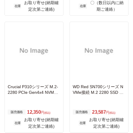
お取り寄せ(納期確
〇（数日以内に納
在庫
在庫
定次第ご連絡)
期ご連絡）
Crucial P310シリーズ M.2-
WD Red SN700シリーズ N
2280 PCIe Gen4x4 NVMe
VMe接続 M.2 2280 SSD 1T
接続SSD 1TB CT1000P310
B 5年保証 WDS100T1R0C
SSD8-JP
12,350
23,587
販売価格
販売価格
円
円
(税込)
(税込)
お取り寄せ(納期確
お取り寄せ(納期確
在庫
在庫
定次第ご連絡)
定次第ご連絡)