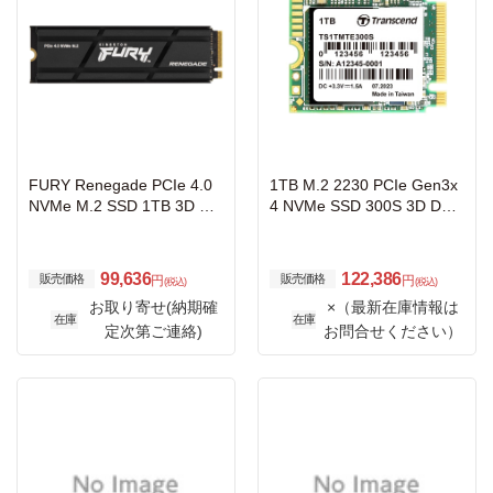
FURY Renegade PCIe 4.0
1TB M.2 2230 PCIe Gen3x
NVMe M.2 SSD 1TB 3D TL
4 NVMe SSD 300S 3D DRA
C NAND W/ HEATSINK 最
M-less
大読取7300MB/秒、最大書
込6000MB/秒
99,636
122,386
販売価格
販売価格
円
円
(税込)
(税込)
お取り寄せ(納期確
×（最新在庫情報は
在庫
在庫
定次第ご連絡)
お問合せください）