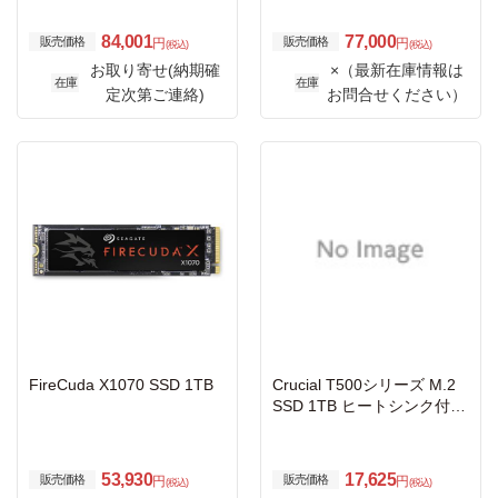
84,001
77,000
販売価格
販売価格
円
円
(税込)
(税込)
お取り寄せ(納期確
×（最新在庫情報は
在庫
在庫
定次第ご連絡)
お問合せください）
FireCuda X1070 SSD 1TB
Crucial T500シリーズ M.2
SSD 1TB ヒートシンク付 5
年保証 CT1000T500SSD5J
P
53,930
17,625
販売価格
販売価格
円
円
(税込)
(税込)