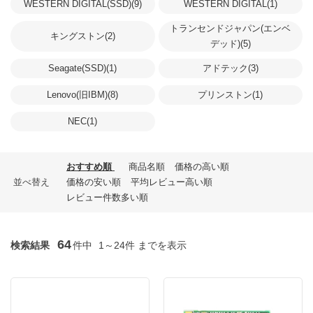
WESTERN DIGITAL(SSD)(9)
WESTERN DIGITAL(1)
トランセンドジャパン(エンベ
キングストン(2)
デッド)(5)
Seagate(SSD)(1)
アドテック(3)
Lenovo(旧IBM)(8)
プリンストン(1)
NEC(1)
おすすめ順
商品名順
価格の高い順
並べ替え
価格の安い順
平均レビュー高い順
レビュー件数多い順
64
検索結果
件中
1～24件 までを表示