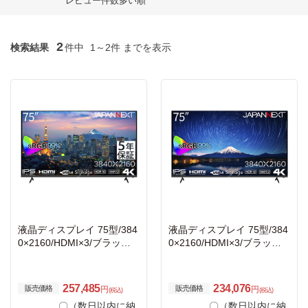
レビュー件数多い順
2
検索結果
件中
1～2件 までを表示
液晶ディスプレイ 75型/384
液晶ディスプレイ 75型/384
0×2160/HDMI×3/ブラック/
0×2160/HDMI×3/ブラック/
スピーカー：有/5年保証
スピーカー：有/2年保証
257,485
234,076
販売価格
販売価格
円
円
(税込)
(税込)
〇（数日以内に納
〇（数日以内に納