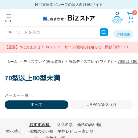
NTT東日本グループの法人向けECサイト
0
詳細検索
【重要】Nにおまかせ！Bizストア サイト閉鎖のお知らせ（閉鎖日時：2026
年9月30日 17:00）
ホーム
>
ディスプレイ(表示装置)
>
液晶ディスプレイ(ワイド)
>
70型以上8
70型以上80型未満
メーカー一覧
すべて
JAPANNEXT(2)
おすすめ順
商品名順
価格の高い順
並べ替え
価格の安い順
平均レビュー高い順