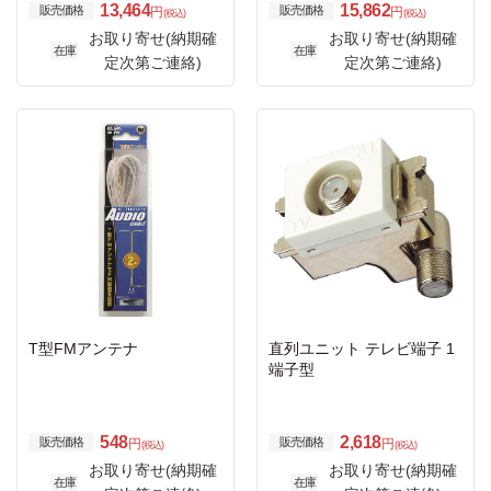
13,464
15,862
販売価格
販売価格
円
円
(税込)
(税込)
お取り寄せ(納期確
お取り寄せ(納期確
在庫
在庫
定次第ご連絡)
定次第ご連絡)
T型FMアンテナ
直列ユニット テレビ端子 1
端子型
548
2,618
販売価格
販売価格
円
円
(税込)
(税込)
お取り寄せ(納期確
お取り寄せ(納期確
在庫
在庫