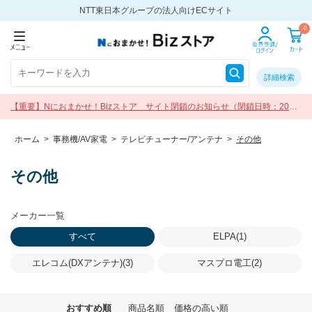
NTT東日本グループの法人向けECサイト
0
詳細検索
【重要】Nにおまかせ！Bizストア サイト閉鎖のお知らせ（閉鎖日時：2026
年9月30日 17:00）
ホーム
>
事務機/AV家電
>
テレビチューナー/アンテナ
>
その他
その他
メーカー一覧
すべて
ELPA(1)
エレコム(DXアンテナ)(3)
マスプロ電工(2)
おすすめ順
商品名順
価格の高い順