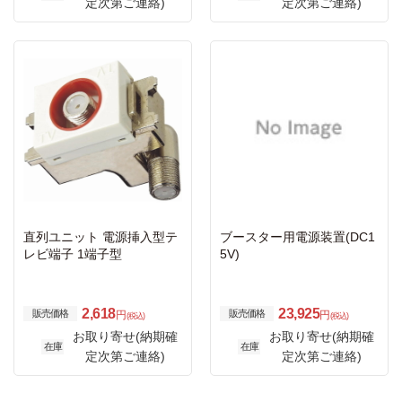
定次第ご連絡)
定次第ご連絡)
直列ユニット 電源挿入型テ
ブースター用電源装置(DC1
レビ端子 1端子型
5V)
2,618
23,925
販売価格
販売価格
円
円
(税込)
(税込)
お取り寄せ(納期確
お取り寄せ(納期確
在庫
在庫
定次第ご連絡)
定次第ご連絡)