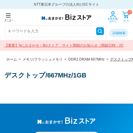
NTT東日本グループの法人向けECサイト
0
詳細検索
【重要】Nにおまかせ！Bizストア サイト閉鎖のお知らせ（閉鎖日時：2026
年9月30日 17:00）
ホーム
>
メモリ/フラッシュメモリ
>
DDR2 DRAM 667MHz
>
デスクトップ/6
デスクトップ/667MHz/1GB