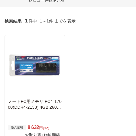
レビュー件数多い順
1
検索結果
件中
1～1件 までを表示
ノートPC用メモリ PC4-170
00(DDR4-2133) 4GB 260pi
n SO-DIMM (無期限保証)(P
anramシリーズ) D4N2133P
S-4G
8,632
販売価格
円
(税込)
お取り寄せ(納期確