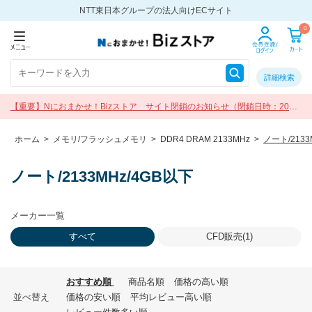
NTT東日本グループの法人向けECサイト
0
詳細検索
【重要】Nにおまかせ！Bizストア サイト閉鎖のお知らせ（閉鎖日時：2026
年9月30日 17:00）
ホーム
>
メモリ/フラッシュメモリ
>
DDR4 DRAM 2133MHz
>
ノート/2133
ノート/2133MHz/4GB以下
メーカー一覧
すべて
CFD販売(1)
おすすめ順
商品名順
価格の高い順
並べ替え
価格の安い順
平均レビュー高い順