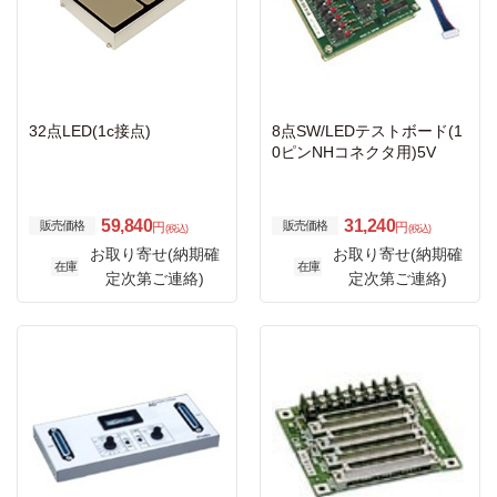
32点LED(1c接点)
8点SW/LEDテストボード(1
0ピンNHコネクタ用)5V
59,840
31,240
販売価格
販売価格
円
円
(税込)
(税込)
お取り寄せ(納期確
お取り寄せ(納期確
在庫
在庫
定次第ご連絡)
定次第ご連絡)