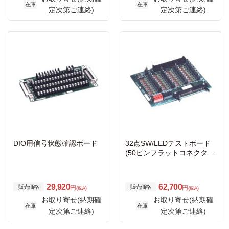
在庫
在庫
定次第ご連絡)
定次第ご連絡)
DIO用信号状態確認ボード
32点SW/LEDテストボード
(50ピンフラットコネクタ
用)12～24V
29,920
62,700
販売価格
販売価格
円
円
(税込)
(税込)
お取り寄せ(納期確
お取り寄せ(納期確
在庫
在庫
定次第ご連絡)
定次第ご連絡)