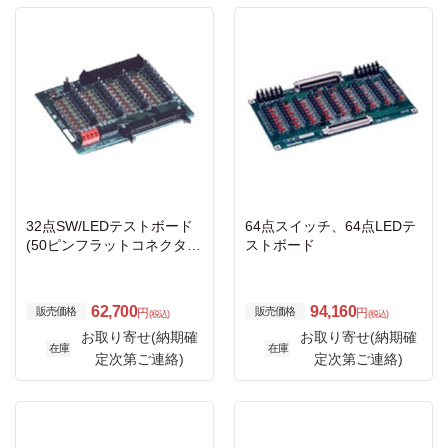
32点SW/LEDテストボード
64点スイッチ、64点LEDテ
(50ピンフラットコネクタ
ストボード
用)5V
62,700
94,160
販売価格
販売価格
円
円
(税込)
(税込)
お取り寄せ(納期確
お取り寄せ(納期確
在庫
在庫
定次第ご連絡)
定次第ご連絡)