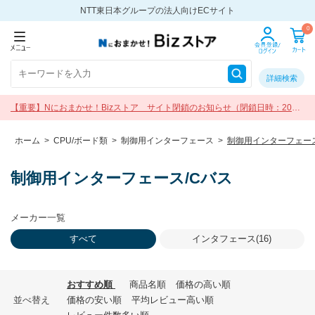
NTT東日本グループの法人向けECサイト
0
詳細検索
【重要】Nにおまかせ！Bizストア サイト閉鎖のお知らせ（閉鎖日時：2026
年9月30日 17:00）
ホーム
>
CPU/ボード類
>
制御用インターフェース
>
制御用インターフェース
制御用インターフェース/Cバス
メーカー一覧
すべて
インタフェース(16)
おすすめ順
商品名順
価格の高い順
並べ替え
価格の安い順
平均レビュー高い順