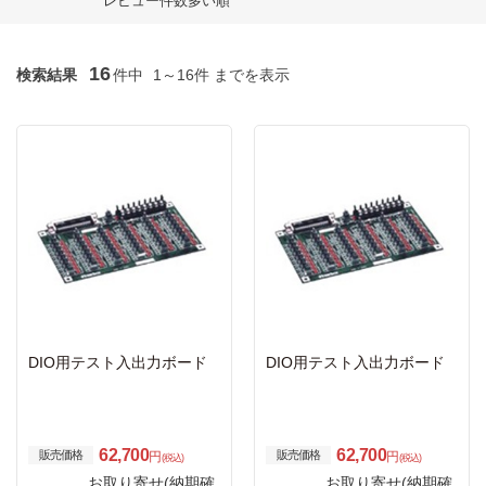
レビュー件数多い順
16
検索結果
件中
1～16件 までを表示
DIO用テスト入出力ボード
DIO用テスト入出力ボード
62,700
62,700
販売価格
販売価格
円
円
(税込)
(税込)
お取り寄せ(納期確
お取り寄せ(納期確