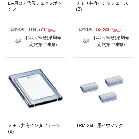
DA用出力信号チェックボッ
メモリ共有インタフェース
クス
(B)
108,570
53,240
販売価格
販売価格
円
円
(税込)
(税込)
お取り寄せ(納期確
お取り寄せ(納期確
在庫
在庫
定次第ご連絡)
定次第ご連絡)
メモリ共有インタフェース
TRM-2601用ハウジング
(B)