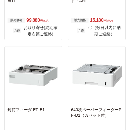
AU1
ト・AH1
99,880
15,180
販売価格
販売価格
円
円
(税込)
(税込)
お取り寄せ(納期確
〇（数日以内に納
在庫
在庫
定次第ご連絡)
期ご連絡）
封筒フィーダ EF-B1
640枚ペーパーフィーダーP
F-D1（カセット付）