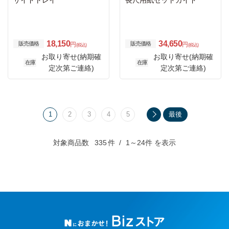
サイドトレイ
長尺用紙セットガイド
18,150
34,650
販売価格
販売価格
円
円
(税込)
(税込)
お取り寄せ(納期確
お取り寄せ(納期確
在庫
在庫
定次第ご連絡)
定次第ご連絡)
1
2
3
4
5
最後
対象商品数
335
件
1～24件 を表示