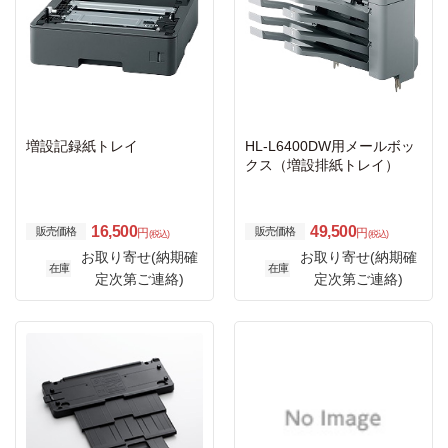
増設記録紙トレイ
HL-L6400DW用メールボッ
クス（増設排紙トレイ）
16,500
49,500
販売価格
販売価格
円
円
(税込)
(税込)
お取り寄せ(納期確
お取り寄せ(納期確
在庫
在庫
定次第ご連絡)
定次第ご連絡)