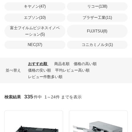
キヤノン(47)
リコー(138)
エプソン(10)
ブラザー工業(11)
富士フイルムビジネスイノベ
FUJITSU(8)
ーション(5)
NEC(37)
コニカミノルタ(1)
おすすめ順
商品名順
価格の高い順
並べ替え
価格の安い順
平均レビュー高い順
レビュー件数多い順
335
検索結果
件中
1～24件 までを表示