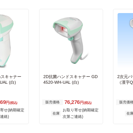
othスキャナー
2D抗菌ハンドスキャナー GD
2次元
UAL (白)
4520-WH-UAL (白)
（漢字Q
ボードI/
269
76,276
販売価格
販売価
円
円
(税込)
(税込)
寄せ(納期確定
お取り寄せ(納期確定
在庫
在
連絡)
次第ご連絡)