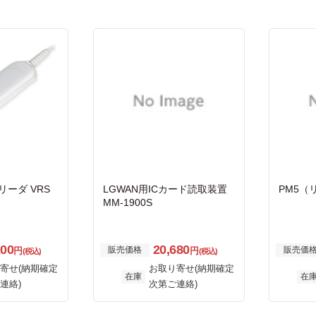
リーダ VRS
LGWAN用ICカード読取装置
PM5（
MM-1900S
200
20,680
販売価格
販売価
円
円
(税込)
(税込)
寄せ(納期確定
お取り寄せ(納期確定
在庫
在
連絡)
次第ご連絡)