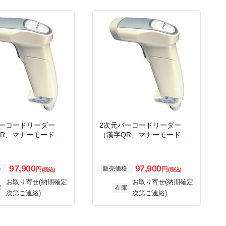
バーコードリーダー
2次元バーコードリーダー
QR、マナーモード）
（漢字QR、マナーモード）
ボードI/F
USBシリアルI/F
97,900
97,900
格
販売価格
円
円
(税込)
(税込)
お取り寄せ(納期確定
お取り寄せ(納期確定
庫
在庫
次第ご連絡)
次第ご連絡)