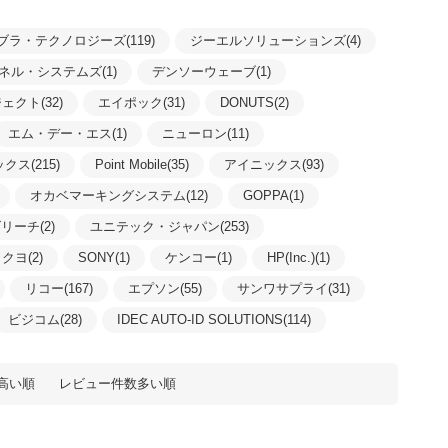
ブラ・テクノロジーズ(119)
ジーエルソリューションズ(4)
ネル・システムズ(1)
デンソーウェーブ(1)
クト(32)
エイポック(31)
DONUTS(2)
エム・デー・エス(1)
ニューロン(11)
クス(215)
Point Mobile(35)
アイニックス(93)
オカベマーキングシステム(12)
GOPPA(1)
リーチ(2)
ユニテック・ジャパン(253)
クヨ(2)
SONY(1)
ケンコー(1)
HP(Inc.)(1)
リコー(167)
エプソン(55)
サンワサプライ(31)
ビジコム(28)
IDEC AUTO-ID SOLUTIONS(114)
高い順
レビュー件数多い順