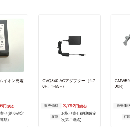
ウムイオン充電
GVQ840 ACアダプター（fi-7
GMW59
0F、fi-65F）
00R)
96
3,792
販売価格
販売価
円
円
(税込)
(税込)
寄せ(納期確定
お取り寄せ(納期確定
在庫
在
連絡)
次第ご連絡)