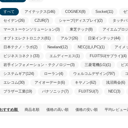
すべて
アイテックス(146)
COGNEX(8)
Socket(11)
ゼ
セイデン(26)
CZUR(7)
シャープ(ディスプレイ)(2)
タッチパ
マーストーケンソリューション(3)
東芝テック(8)
アイエムプロジェ
オプトエレクトロニクス(81)
アルフ(26)
日栄インテック(44)
日本テクノ・ラボ(2)
Newland(12)
NEC(法人PC)(1)
アイメッ
ビジネスコネクト(33)
エムディーエス(1)
FUJITSU(サプライ)(4)
岩手インフォメーション・テクノロジー(3)
三菱電機(LG)(1)
ビズ
システムギア(124)
ローラン(4)
ウェルコムデザイン(797)
コ
エレコム(30)
アイオーデータ(6)
キヤノン(62)
浅沼商会(6)
ブラザー工業(19)
パナソニック(7)
FUJITSU(7)
NEC(3)
おすすめ順
商品名順
価格の高い順
価格の安い順
平均レビュー