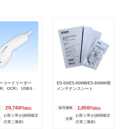
バーコードリーダー
ES-50/ES-60WB/ES-60WW用
R、OCR） USBキー
メンテナンスシート
F
29,740
1,650
格
販売価格
円
円
(税込)
(税込)
お取り寄せ(納期確定
お取り寄せ(納期確定
庫
在庫
次第ご連絡)
次第ご連絡)