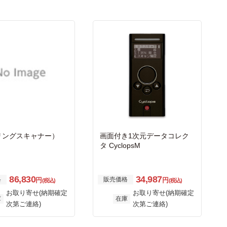
リングスキャナー）
画面付き1次元データコレク
タ CyclopsM
86,830
34,987
格
販売価格
円
円
(税込)
(税込)
お取り寄せ(納期確定
お取り寄せ(納期確定
庫
在庫
次第ご連絡)
次第ご連絡)