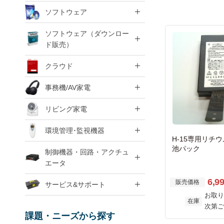
ソフトウェア
ソフトウェア（ダウンロー
ド販売）
クラウド
事務機/AV家電
リビング家電
環境管理･監視機器
H-15専用リチ
池パック
制御機器・回路・アクチュ
エータ
6,9
販売価格
サービス&サポート
お取り
在庫
次第ご
課題・ニーズから探す