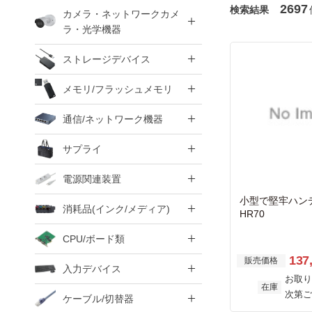
2697
検索結果
カメラ・ネットワークカメ
ラ・光学機器
ストレージデバイス
メモリ/フラッシュメモリ
通信/ネットワーク機器
サプライ
電源関連装置
小型で堅牢ハン
消耗品(インク/メディア)
HR70
CPU/ボード類
137
販売価格
入力デバイス
お取り
在庫
次第ご
ケーブル/切替器