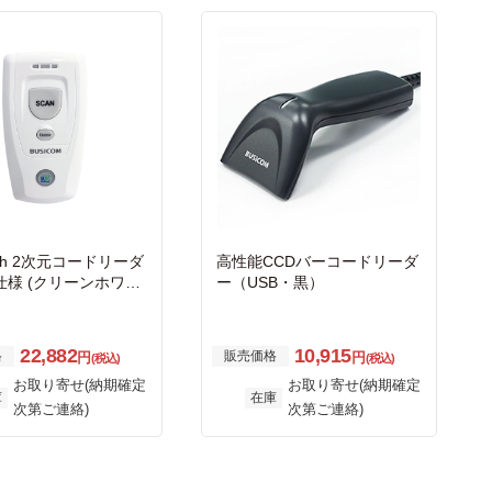
ooth 2次元コードリーダ
高性能CCDバーコードリーダ
仕様 (クリーンホワイ
ー（USB・黒）
22,882
10,915
格
販売価格
円
円
(税込)
(税込)
お取り寄せ(納期確定
お取り寄せ(納期確定
庫
在庫
次第ご連絡)
次第ご連絡)