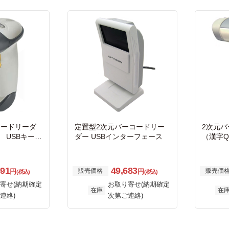
ーコードリーダ
定置型2次元バーコードリー
2次元
 USBキーボ
ダー USBインターフェース
（漢字
USBキー
591
49,683
販売価格
販売価
円
円
(税込)
(税込)
寄せ(納期確定
お取り寄せ(納期確定
在庫
在
連絡)
次第ご連絡)