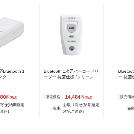
Bluetooth 1
Bluetooth 1次元バーコードリ
Bluet
クタ
ーダー 抗菌仕様 (クリーンホ
ー 抗菌
ワイト)
ト)
680
14,484
販売価格
販売価
円
円
(税込)
(税込)
寄せ(納期確定
お取り寄せ(納期確定
在庫
在
連絡)
次第ご連絡)