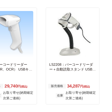
バーコードリーダー
LS2208：バーコードリーダ
R、OCR） USBキー
ー＋自動読取スタンド USBキ
F
ーボードI/F
29,740
34,287
格
販売価格
円
円
(税込)
(税込)
お取り寄せ(納期確定
お取り寄せ(納期確定
庫
在庫
次第ご連絡)
次第ご連絡)