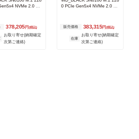
CK SN8100 M.2 228
WD_BLACK SN8100 M.2 228
Gen5x4 NVMe 2.0 SS
0 PCIe Gen5x4 NVMe 2.0 SS
D ヒートシンク付 4TB
378,205
383,315
格
販売価格
円
円
(税込)
(税込)
お取り寄せ(納期確定
お取り寄せ(納期確定
庫
在庫
次第ご連絡)
次第ご連絡)