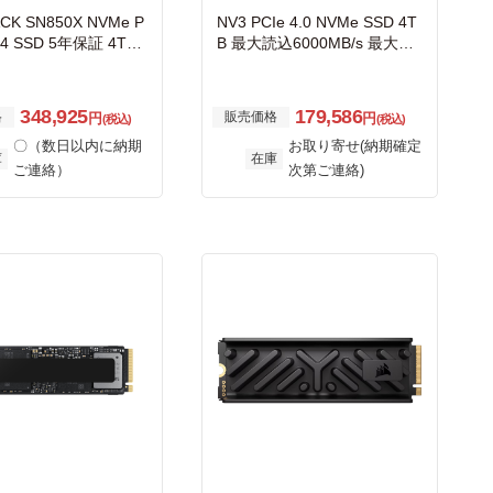
CK SN850X NVMe P
NV3 PCIe 4.0 NVMe SSD 4T
n4 SSD 5年保証 4TB
B 最大読込6000MB/s 最大書
0T2X0E
込5000MB/s
348,925
179,586
格
販売価格
円
円
(税込)
(税込)
〇（数日以内に納期
お取り寄せ(納期確定
庫
在庫
ご連絡）
次第ご連絡)