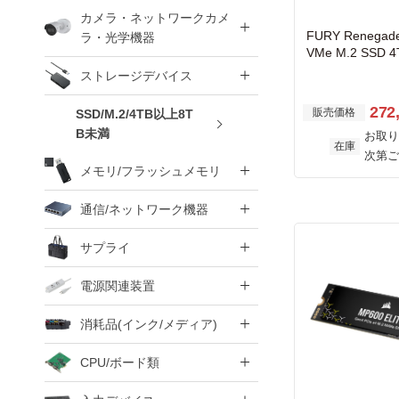
カメラ・ネットワークカメ
FURY Renegade
ラ・光学機器
VMe M.2 SSD 4
AND W/ HEAT
ストレージデバイス
7300MB/秒、最
B/秒
272
販売価格
SSD/M.2/4TB以上8T
B未満
お取り
在庫
次第ご
メモリ/フラッシュメモリ
通信/ネットワーク機器
サプライ
電源関連装置
消耗品(インク/メディア)
CPU/ボード類