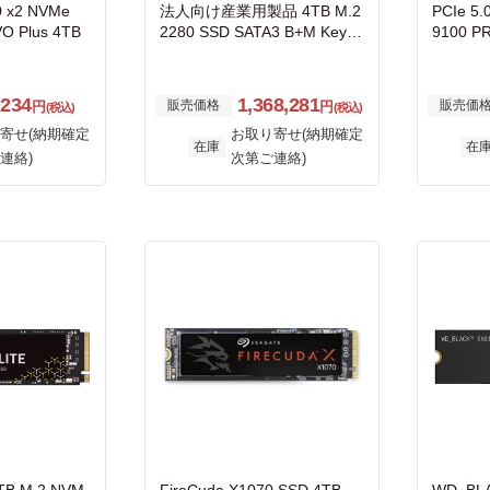
.0 x2 NVMe
法人向け産業用製品 4TB M.2
PCIe 5.
O Plus 4TB
2280 SSD SATA3 B+M Key 3
9100 P
D TLC BiCS5
,234
1,368,281
販売価格
販売価
円
円
(税込)
(税込)
寄せ(納期確定
お取り寄せ(納期確定
在庫
在
連絡)
次第ご連絡)