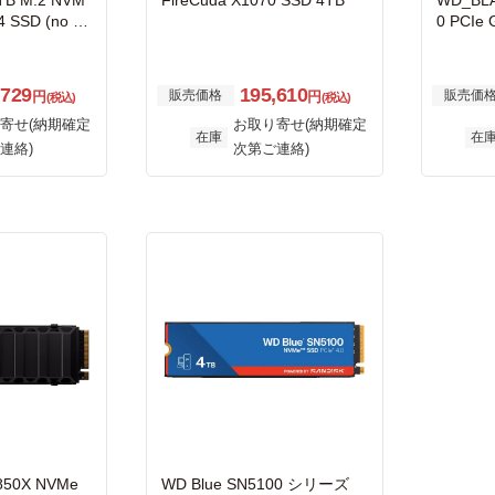
TB M.2 NVM
FireCuda X1070 SSD 4TB
WD_BLA
4 SSD (no he
0 PCIe 
D 4TB
,729
195,610
販売価格
販売価
円
円
(税込)
(税込)
寄せ(納期確定
お取り寄せ(納期確定
在庫
在
連絡)
次第ご連絡)
850X NVMe
WD Blue SN5100 シリーズ