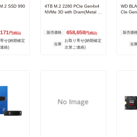
 M.2 SSD 990
4TB M.2 2280 PCIe Gen4x4
WD BLA
NVMe 3D with Dram(Metal H
CIe Ge
eatsink)
WDS40
,171
658,658
販売価格
販売価
円
円
(税込)
(税込)
寄せ(納期確定
お取り寄せ(納期確定
在庫
在
連絡)
次第ご連絡)