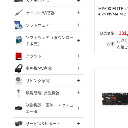
入力デバイス
MP600 ELITE 4
ケーブル/切替器
e x4 NVMe M.2 
sink) 7000MB/s 
400TBW
ソフトウェア
101
販売価格
ソフトウェア（ダウンロー
お取り
ド販売）
在庫
次第ご
クラウド
事務機/AV家電
リビング家電
環境管理･監視機器
制御機器・回路・アクチュ
エータ
サービス&サポート