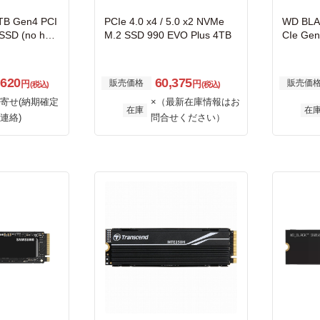
TB Gen4 PCI
PCIe 4.0 x4 / 5.0 x2 NVMe
WD BLA
SSD (no heat
M.2 SSD 990 EVO Plus 4TB
CIe Ge
/ 6200MB/s 2
WDS40
,620
60,375
販売価格
販売価
円
円
(税込)
(税込)
寄せ(納期確定
×（最新在庫情報はお
在庫
在
連絡)
問合せください）