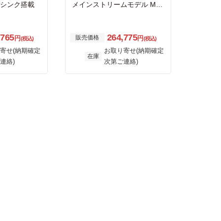
ートシンク搭載
メインストリームモデル M.2
PCIe Gen4x4 NVMe 接続SS
D (4TB)
,765
264,775
販売価格
円
円
(税込)
(税込)
寄せ(納期確定
お取り寄せ(納期確定
在庫
連絡)
次第ご連絡)