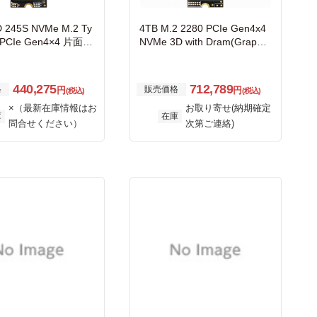
245S NVMe M.2 Ty
4TB M.2 2280 PCIe Gen4x4
 PCIe Gen4×4 片面実
NVMe 3D with Dram(Graphe
ne Heatsink)
440,275
712,789
格
販売価格
円
円
(税込)
(税込)
×（最新在庫情報はお
お取り寄せ(納期確定
庫
在庫
問合せください）
次第ご連絡)