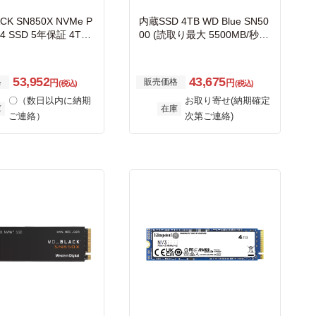
CK SN850X NVMe P
内蔵SSD 4TB WD Blue SN50
n4 SSD 5年保証 4TB
00 (読取り最大 5500MB/秒)
0T2X0E
M.2-2280 NVMe WDS400T4
B0E
53,952
43,675
格
販売価格
円
円
(税込)
(税込)
〇（数日以内に納期
お取り寄せ(納期確定
庫
在庫
ご連絡）
次第ご連絡)