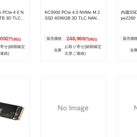
 PCIe 4.0 N
KC3000 PCIe 4.0 NVMe M.2
内蔵SSD 
TB 3D TLC N
SSD 4096GB 3D TLC NAND
pe2280
SINK 最大読取
最大読取7000MB/秒、最大書
装 4TB
大書込7000M
込7000MB/秒
,092
248,966
販売価格
販売価
円
円
(税込)
(税込)
寄せ(納期確定
お取り寄せ(納期確定
在庫
在
連絡)
次第ご連絡)