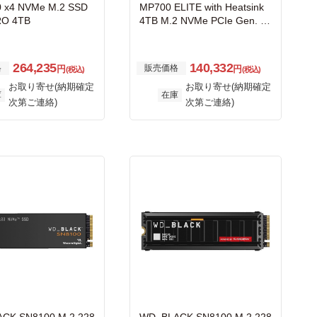
0 x4 NVMe M.2 SSD
MP700 ELITE with Heatsink
RO 4TB
4TB M.2 NVMe PCIe Gen. 5
x4 SSD
264,235
140,332
格
販売価格
円
円
(税込)
(税込)
お取り寄せ(納期確定
お取り寄せ(納期確定
庫
在庫
次第ご連絡)
次第ご連絡)