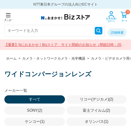
NTT東日本グループの法人向けECサイト
0
詳細検索
【重要】Nにおまかせ！Bizストア サイト閉鎖のお知らせ（閉鎖日時：2026
年9月30日 17:00）
ホーム
>
カメラ・ネットワークカメラ・光学機器
>
カメラ・ビデオカメラ用
ワイドコンバージョンレンズ
メーカー一覧
すべて
リコー(デジカメ)(2)
SONY(2)
富士フイルム(2)
ケンコー(1)
オリンパス(1)