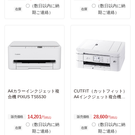
〇（数日以内に納
〇（数日以内に納
在庫
在庫
期ご連絡）
期ご連絡）
A4カラーインクジェット複
CUTFIT（カットフィット）
合機 PIXUS TS5530
A4インクジェット複合機
（Wi-Fi/自動両面/自動カッ
ト/スマホ対応）
14,201
28,600
販売価格
販売価格
円
円
(税込)
(税込)
〇（数日以内に納
〇（数日以内に納
在庫
在庫
期ご連絡）
期ご連絡）