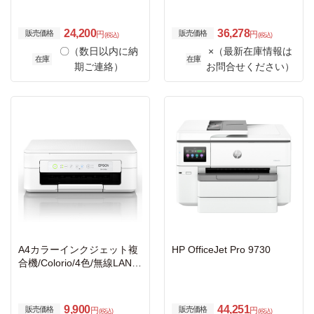
ト/スキャン/自動両面印刷/
線・無線LAN/Wi-Fi Direct/
Wi-Fi/簡単設定）
両面/4.3型ワイドタッチパ
ネル
24,200
36,278
販売価格
販売価格
円
円
(税込)
(税込)
〇（数日以内に納
×（最新在庫情報は
在庫
在庫
期ご連絡）
お問合せください）
A4カラーインクジェット複
HP OfficeJet Pro 9730
合機/Colorio/4色/無線LAN/
Wi-Fi Direct
9,900
44,251
販売価格
販売価格
円
円
(税込)
(税込)