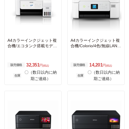
A4カラーインクジェット複
A4カラーインクジェット複
合機/エコタンク搭載モデル/
合機/Colorio/4色/無線LAN/
4色/無線LAN/スマホ対応/1.
Wi-Fi Direct/両面/1.44型液
44型液晶
晶
32,351
14,201
販売価格
販売価格
円
円
(税込)
(税込)
〇（数日以内に納
〇（数日以内に納
在庫
在庫
期ご連絡）
期ご連絡）