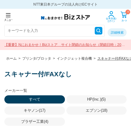
NTT東日本グループの法人向けECサイト
0
詳細検索
【重要】Nにおまかせ！Bizストア サイト閉鎖のお知らせ（閉鎖日時：2026
年9月30日 17:00）
ホーム
>
プリンタ/プロッタ
>
インクジェット複合機
>
スキャナー付/FAXな
スキャナー付/FAXなし
メーカー一覧
すべて
HP(Inc.)(5)
キヤノン(17)
エプソン(18)
ブラザー工業(4)