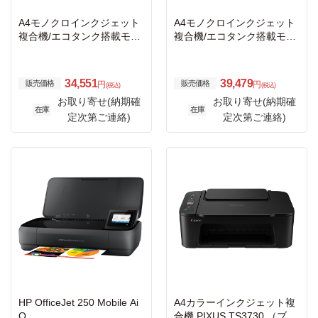
A4モノクロインクジェット
A4モノクロインクジェット
複合機/エコタンク搭載モデ
複合機/エコタンク搭載モデ
ル/顔料/有線・無線LAN/ス
ル/約39PPM/天面給紙/1.44
マホ対応/1.44型液晶
型液晶/Wi-Fi Direct
34,551
39,479
販売価格
販売価格
円
円
(税込)
(税込)
お取り寄せ(納期確
お取り寄せ(納期確
在庫
在庫
定次第ご連絡)
定次第ご連絡)
HP OfficeJet 250 Mobile Ai
A4カラーインクジェット複
O
合機 PIXUS TS3730 （ブラ