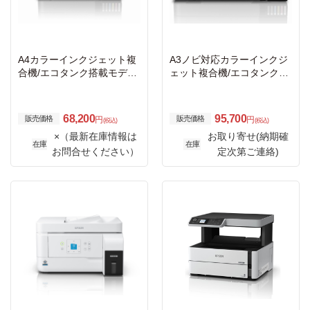
A4カラーインクジェット複
A3ノビ対応カラーインクジ
合機/エコタンク搭載モデル/
ェット複合機/エコタンク搭
6色/有線・無線LAN/Wi-Fi Di
載モデル/6色/有線・無線LA
rect/両面/4.3型ワイドタッ
N/Wi-Fi Direct/両面/4.3型ワ
チパネル
イドタッチパネル
68,200
95,700
販売価格
販売価格
円
円
(税込)
(税込)
×（最新在庫情報は
お取り寄せ(納期確
在庫
在庫
お問合せください）
定次第ご連絡)