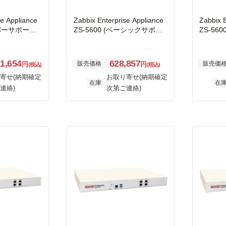
se Appliance
Zabbix Enterprise Appliance
Zabbix 
ルバーサポート f
ZS-5600 (ベーシックサポー
ZS-56
ス 1年間付
ト for アプライアンス 1年間
or ア
付き)
き)
11,654
628,857
販売価格
販売価
円
円
(税込)
(税込)
寄せ(納期確定
お取り寄せ(納期確定
在庫
在
連絡)
次第ご連絡)