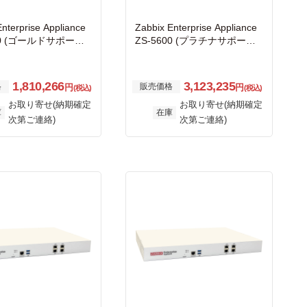
Enterprise Appliance
Zabbix Enterprise Appliance
00 (ゴールドサポート f
ZS-5600 (プラチナサポート f
プライアンス 1年間付
or アプライアンス 1年間付
き)
1,810,266
3,123,235
格
販売価格
円
円
(税込)
(税込)
お取り寄せ(納期確定
お取り寄せ(納期確定
庫
在庫
次第ご連絡)
次第ご連絡)