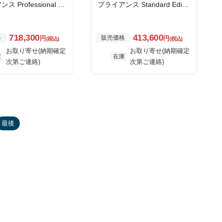
 Professional Ed
プライアンス Standard Editio
 サポートサービス 3年間
n サポートサービス 1年間付
き
718,300
413,600
格
販売価格
円
円
(税込)
(税込)
お取り寄せ(納期確定
お取り寄せ(納期確定
庫
在庫
次第ご連絡)
次第ご連絡)
最後