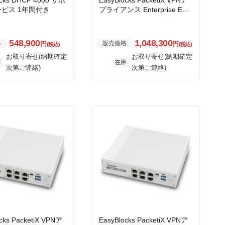
ocks DHCP 4000 サポ
EasyBlocks PacketiX VPNア
ビス 1年間付き
プライアンス Enterprise Editi
on サポートサービス 1年間付
き
548,900
1,048,300
格
販売価格
円
円
(税込)
(税込)
お取り寄せ(納期確定
お取り寄せ(納期確定
庫
在庫
次第ご連絡)
次第ご連絡)
cks PacketiX VPNア
EasyBlocks PacketiX VPNア