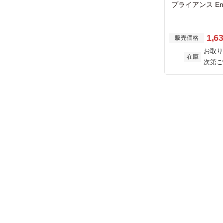
プライアンス Enter
on サポートサ
き
1,6
販売価格
お取り
在庫
次第ご