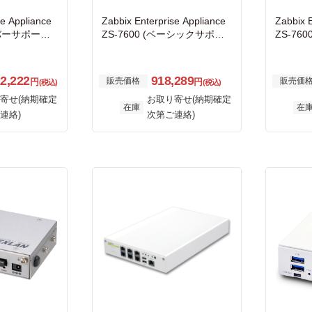
se Appliance
Zabbix Enterprise Appliance
Zabbix 
ルバーサポート f
ZS-7600 (ベーシックサポー
ZS-76
ス 1年間付
ト for アプライアンス 1年間
or ア
付き)
き)
22,222
918,289
販売価格
販売価
円
円
(税込)
(税込)
寄せ(納期確定
お取り寄せ(納期確定
在庫
在
連絡)
次第ご連絡)