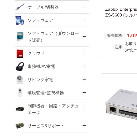
ケーブル/切替器
Zabbix Enterpri
ZS-5600 (シ
ソフトウェア
or アプライアン
き)
ソフトウェア（ダウンロー
1,0
販売価格
ド販売）
お取り
在庫
次第ご
クラウド
事務機/AV家電
リビング家電
環境管理･監視機器
制御機器・回路・アクチュ
エータ
サービス&サポート