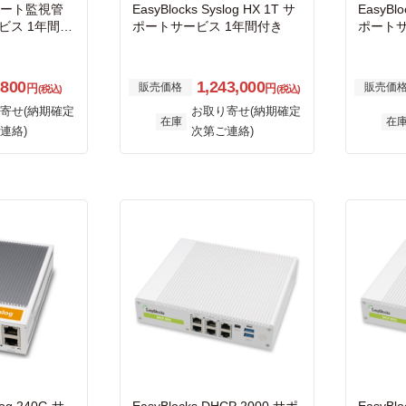
 リモート監視管
EasyBlocks Syslog HX 1T サ
EasyBlo
ビス 1年間付
ポートサービス 1年間付き
ポートサ
,800
1,243,000
販売価格
販売価
円
円
(税込)
(税込)
寄せ(納期確定
お取り寄せ(納期確定
在庫
在
連絡)
次第ご連絡)