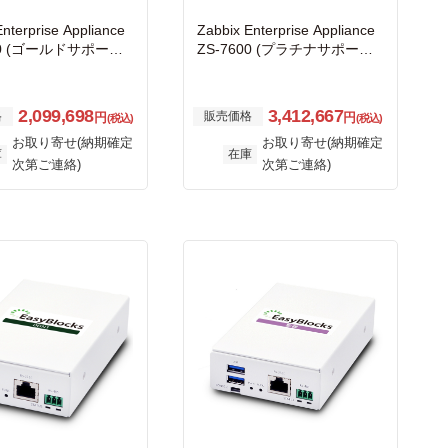
Enterprise Appliance
Zabbix Enterprise Appliance
00 (ゴールドサポート f
ZS-7600 (プラチナサポート f
プライアンス 1年間付
or アプライアンス 1年間付
き)
2,099,698
3,412,667
格
販売価格
円
円
(税込)
(税込)
お取り寄せ(納期確定
お取り寄せ(納期確定
庫
在庫
次第ご連絡)
次第ご連絡)