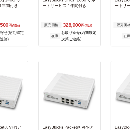
log 240G サ
EasyBlocks DHCP 2000 サポ
EasyBl
1年間付き
ートサービス 1年間付き
ートサー
,500
328,900
販売価格
販売価
円
円
(税込)
(税込)
寄せ(納期確定
お取り寄せ(納期確定
在庫
在
連絡)
次第ご連絡)
ketiX VPNア
EasyBlocks PacketiX VPNア
EasyBlo