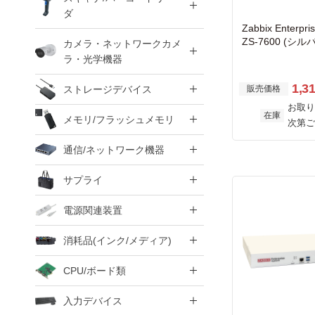
ダ
Zabbix Enterpri
ZS-7600 (シ
カメラ・ネットワークカメ
or アプライアン
ラ・光学機器
き)
1,3
ストレージデバイス
販売価格
お取り
在庫
メモリ/フラッシュメモリ
次第ご
通信/ネットワーク機器
サプライ
電源関連装置
消耗品(インク/メディア)
CPU/ボード類
入力デバイス