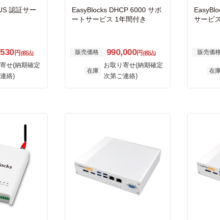
IUS 認証サー
EasyBlocks DHCP 6000 サポ
EasyBl
ートサービス 1年間付き
サービス
,530
990,000
販売価格
販売価
円
円
(税込)
(税込)
寄せ(納期確定
お取り寄せ(納期確定
在庫
在
連絡)
次第ご連絡)