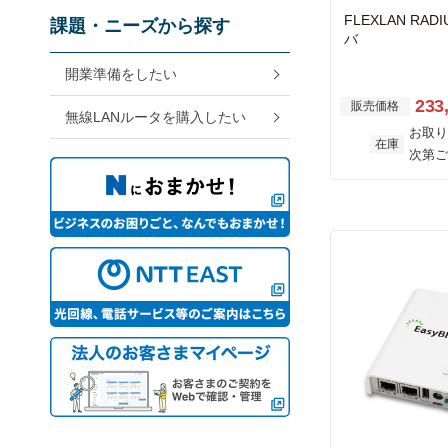
FLEXLAN RAD
課題・ニーズから探す
バ
開業準備をしたい
233
販売価格
無線LANルータを購入したい
お取り
在庫
次第ご