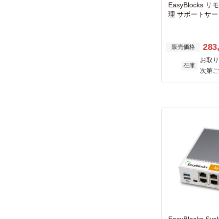
EasyBlocks
理 サポートサー
き
283
販売価格
お取り
在庫
次第ご