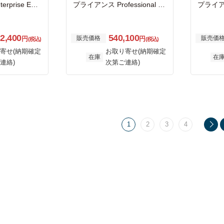
prise Editi
プライアンス Professional Ed
プライアンス
ービス 3年間付
ition サポートサービス 1年間
ition
付き
付き
32,400
540,100
販売価格
販売価
円
円
(税込)
(税込)
寄せ(納期確定
お取り寄せ(納期確定
在庫
在
連絡)
次第ご連絡)
1
2
3
4