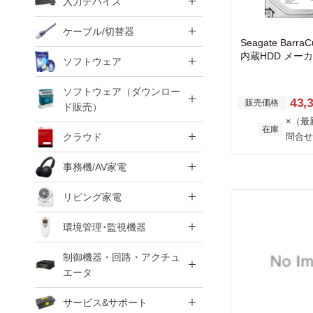
入力デバイス
ケーブル/切替器
Seagate BarraC
内蔵HDD メーカ
ソフトウェア
ATA 6.0Gb/s 25
m ST2000DM00
ソフトウェア（ダウンロー
43,
販売価格
ド販売）
×（最
在庫
クラウド
問合せ
事務機/AV家電
リビング家電
環境管理･監視機器
制御機器・回路・アクチュ
エータ
サービス&サポート