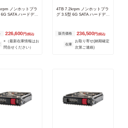
.2krpm ノンホットプラ
4TB 7.2krpm ノンホットプラ
型 6G SATA ハードディ
グ 3.5型 6G SATA ハードディ
ライブ
スクドライブ
226,600
236,500
格
販売価格
円
円
(税込)
(税込)
×（最新在庫情報はお
お取り寄せ(納期確定
庫
在庫
問合せください）
次第ご連絡)