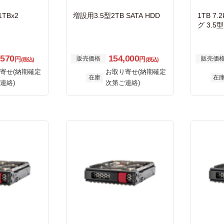
TBx2
増設用3.5型2TB SATA HDD
1TB 7
グ 3.5
スクド
,570
154,000
販売価格
販売価
円
円
(税込)
(税込)
寄せ(納期確定
お取り寄せ(納期確定
在庫
在
連絡)
次第ご連絡)