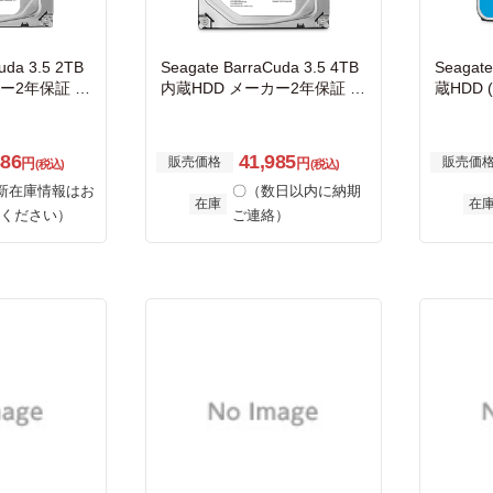
uda 3.5 2TB
Seagate BarraCuda 3.5 4TB
Seagate
ー2年保証 S
内蔵HDD メーカー2年保証 S
蔵HDD 
6MB 7200rp
ATA 6.0Gb/s 256MB 5400rp
証 25
8
m ST4000DM004
カメラ 
T8000V
386
41,985
販売価格
販売価
円
円
(税込)
(税込)
新在庫情報はお
〇（数日以内に納期
在庫
在
ください）
ご連絡）