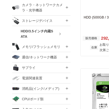
カメラ・ネットワークカメ
ラ・光学機器
HDD (500GB / 
ストレージデバイス
HDD/3.5インチ内蔵S
ATA
292
販売価格
お取り
メモリ/フラッシュメモリ
在庫
次第ご
通信/ネットワーク機器
サプライ
電源関連装置
消耗品(インク/メディア)
CPU/ボード類