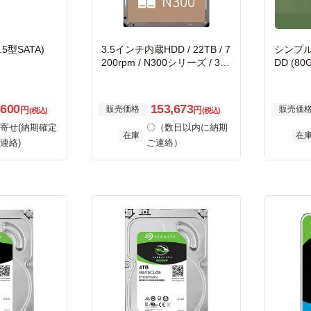
3.5型SATA)
3.5インチ内蔵HDD / 22TB / 7
シンプル
200rpm / N300シリーズ / 3年
DD (80
保証 / 国内正規品
00相当)
,600
153,673
販売価格
販売価
円
円
(税込)
(税込)
寄せ(納期確定
〇（数日以内に納期
在庫
在
連絡)
ご連絡）