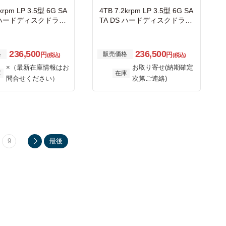
krpm LP 3.5型 6G SA
4TB 7.2krpm LP 3.5型 6G SA
S ハードディスクドライ
TA DS ハードディスクドライ
ブ
236,500
236,500
格
販売価格
円
円
(税込)
(税込)
×（最新在庫情報はお
お取り寄せ(納期確定
庫
在庫
問合せください）
次第ご連絡)
9
最後