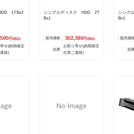
D 1TBx2
シングルディスク HDD 2T
シングル
Bx1
Bx1
,500
302,390
販売価格
販売価
円
円
(税込)
(税込)
寄せ(納期確定
お取り寄せ(納期確定
在庫
在
連絡)
次第ご連絡)