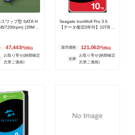
スワップ型 SATA H
Seagate IronWolf Pro 3.5
GB/7200rpm) (39M45
【データ復旧3年付】10TB H
DD（CMR）メーカー5年保証
24時間稼働 PC、NAS用 RV
センサー付 ST10000NT001
47,443
121,062
格
販売価格
円
円
(税込)
(税込)
お取り寄せ(納期確定
お取り寄せ(納期確定
庫
在庫
次第ご連絡)
次第ご連絡)