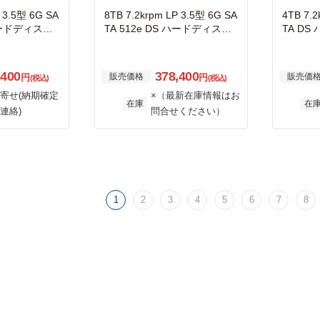
P 3.5型 6G SA
8TB 7.2krpm LP 3.5型 6G SA
4TB 7.2
 ハードディスク
TA 512e DS ハードディスク
TA D
ドライブ
ブ
,400
378,400
販売価格
販売価
円
円
(税込)
(税込)
寄せ(納期確定
×（最新在庫情報はお
在庫
在
連絡)
問合せください）
1
2
3
4
5
6
7
8