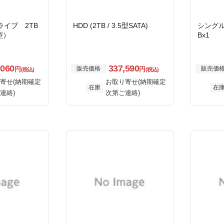
イブ 2TB
HDD (2TB / 3.5型SATA)
シングル
．5型）
Bx1
,060
337,590
販売価格
販売価
円
円
(税込)
(税込)
寄せ(納期確定
お取り寄せ(納期確定
在庫
在
連絡)
次第ご連絡)