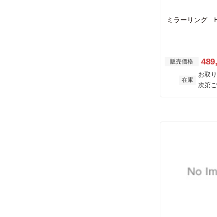
ミラーリング HD
489
販売価格
お取り
在庫
次第ご