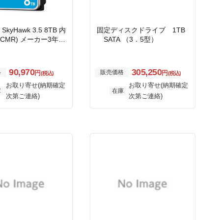
 SkyHawk 3.5 8TB 内
固定ディスクドライブ 1TB
(CMR) メーカー3年保
SATA （3．5型）
6MB ネットワーク監視
ビデオレコーダー用S
X010
90,970
305,250
格
販売価格
円
円
(税込)
(税込)
お取り寄せ(納期確定
お取り寄せ(納期確定
庫
在庫
次第ご連絡)
次第ご連絡)