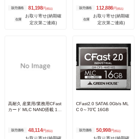
81,198
112,886
販売価格
販売価格
円
円
(税込)
(税込)
お取り寄せ(納期確
お取り寄せ(納期確
在庫
在庫
定次第ご連絡)
定次第ご連絡)
高耐久 産業用/業務用CFast
CFast2.0 SATA6.0Gb/s ML
カード MLC NAND搭載 16
C 0～70℃ 16GB
GB SATA-III 6Gb/s
48,114
50,998
販売価格
販売価格
円
円
(税込)
(税込)
お取り寄せ(納期確
お取り寄せ(納期確