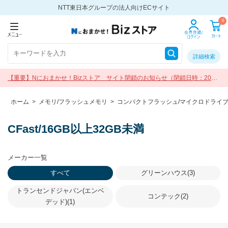
NTT東日本グループの法人向けECサイト
0
詳細検索
【重要】Nにおまかせ！Bizストア サイト閉鎖のお知らせ（閉鎖日時：2026
年9月30日 17:00）
ホーム
>
メモリ/フラッシュメモリ
>
コンパクトフラッシュ/マイクロドライ
CFast/16GB以上32GB未満
メーカー一覧
すべて
グリーンハウス(3)
トランセンドジャパン(エンベ
コンテック(2)
デッド)(1)