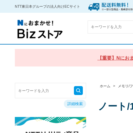
NTT東日本グループの法人向けECサイト
【重要】Nにおま
ホーム
>
メモリ/
ノート/1
詳細検索