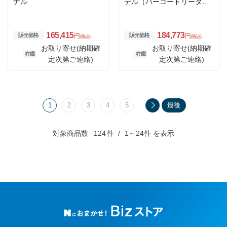
ナル
デル（バーコードリーダ内
蔵/メモリ6GB RAM/64GB/
標準バッテリ/背面2ピンコ
ネクタ/Android 13～16予
165,415
184,773
販売価格
販売価格
円
円
(税込)
(税込)
定）
お取り寄せ(納期確
お取り寄せ(納期確
在庫
在庫
定次第ご連絡)
定次第ご連絡)
1
2
3
4
5
最後
対象商品数
124
件
1～24件 を表示