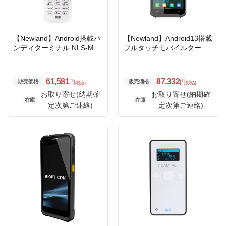
【Newland】Android搭載ハ
【Newland】Android13搭載
ンディターミナル NLS-MT3
フルタッチモバイルターミ
7 (4G対応モデル・抗菌)
ナル NLS-MT93 4Gバージ
ョン
61,581
87,332
販売価格
販売価格
円
円
(税込)
(税込)
お取り寄せ(納期確
お取り寄せ(納期確
在庫
在庫
定次第ご連絡)
定次第ご連絡)