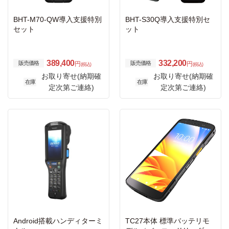
BHT-M70-QW導入支援特別
BHT-S30Q導入支援特別セ
セット
ット
389,400
332,200
販売価格
販売価格
円
円
(税込)
(税込)
お取り寄せ(納期確
お取り寄せ(納期確
在庫
在庫
定次第ご連絡)
定次第ご連絡)
Android搭載ハンディターミ
TC27本体 標準バッテリモ