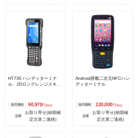
HT730 ハンディターミナ
Android搭載二次元NFCハン
ル、2Dロングレンジスキャ
ディターミナル
ナ、WiFi
90,970
220,000
販売価格
販売価格
円
円
(税込)
(税込)
お取り寄せ(納期確
お取り寄せ(納期確
在庫
在庫
定次第ご連絡)
定次第ご連絡)