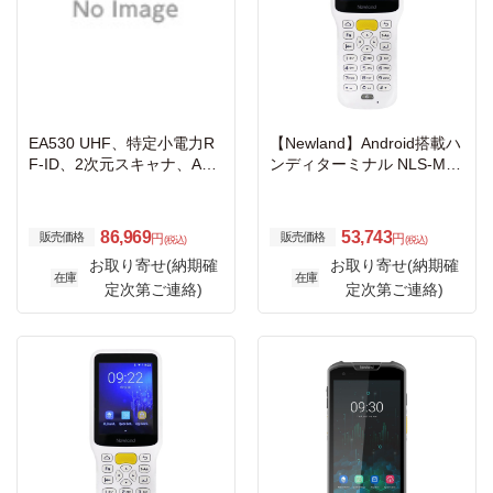
EA530 UHF、特定小電力R
【Newland】Android搭載ハ
F-ID、2次元スキャナ、And
ンディターミナル NLS-MT3
roid 15、WiFiモデル、Bluet
7 （GMSなし・抗菌）
ooth、カメラ、NFC: バッテ
リ、USB-C 充電ケーブル、
86,969
53,743
販売価格
販売価格
円
円
(税込)
(税込)
USB-ACアダプタ
お取り寄せ(納期確
お取り寄せ(納期確
在庫
在庫
定次第ご連絡)
定次第ご連絡)