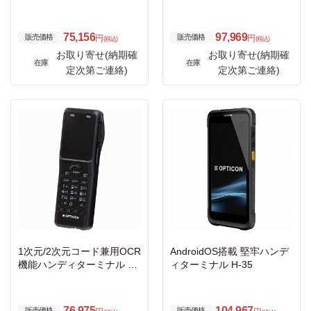
PY-USBC
クタ 黒
75,156
97,969
販売価格
販売価格
円
円
(税込)
(税込)
お取り寄せ(納期確
お取り寄せ(納期確
在庫
在庫
定次第ご連絡)
定次第ご連絡)
1次元/2次元コード兼用OCR
AndroidOS搭載 堅牢ハンデ
機能ハンディターミナル O
ィターミナル H-35
PH-5000i-BLK
76,975
104,967
販売価格
販売価格