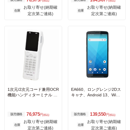
円
円
(税込)
(税込)
お取り寄せ(納期確
お取り寄せ(納期確
在庫
在庫
定次第ご連絡)
定次第ご連絡)
1次元/2次元コード兼用OCR
EA660、ロングレンジ2Dス
機能ハンディターミナル O
キャナ、Android 13、WiF
PH-5000i-WHT
i、Bluetooth、カメラ、NF
C、バッテリ、USB充電ケ
ーブル、電源アダプター
76,975
139,550
販売価格
販売価格
円
円
(税込)
(税込)
お取り寄せ(納期確
お取り寄せ(納期確
在庫
在庫
定次第ご連絡)
定次第ご連絡)