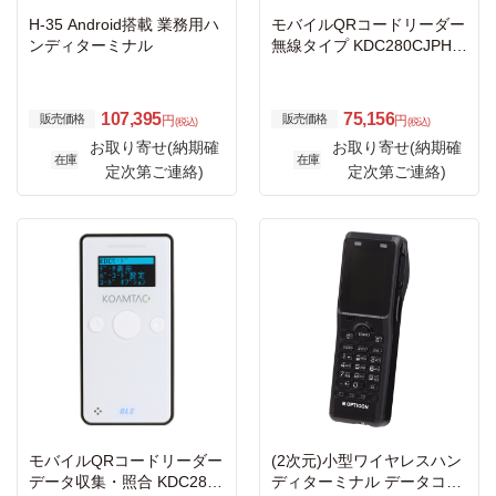
H-35 Android搭載 業務用ハ
モバイルQRコードリーダー
ンディターミナル
無線タイプ KDC280CJPH-
USBC
107,395
75,156
販売価格
販売価格
円
円
(税込)
(税込)
お取り寄せ(納期確
お取り寄せ(納期確
在庫
在庫
定次第ご連絡)
定次第ご連絡)
モバイルQRコードリーダー
(2次元)小型ワイヤレスハン
データ収集・照合 KDC280-
ディターミナル データコレ