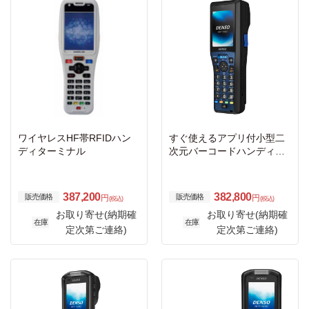
ワイヤレスHF帯RFIDハン
すぐ使えるアプリ付小型二
ディターミナル
次元バーコードハンディタ
ーミナル 標準バッテリ Blue
tooth/WiFi
387,200
382,800
販売価格
販売価格
円
円
(税込)
(税込)
お取り寄せ(納期確
お取り寄せ(納期確
在庫
在庫
定次第ご連絡)
定次第ご連絡)