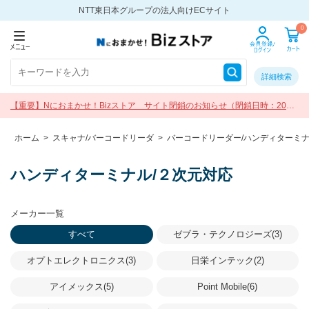
NTT東日本グループの法人向けECサイト
0
詳細検索
【重要】Nにおまかせ！Bizストア サイト閉鎖のお知らせ（閉鎖日時：2026
年9月30日 17:00）
ホーム
>
スキャナ/バーコードリーダ
>
バーコードリーダー/ハンディターミ
ハンディターミナル/２次元対応
メーカー一覧
すべて
ゼブラ・テクノロジーズ(3)
オプトエレクトロニクス(3)
日栄インテック(2)
アイメックス(5)
Point Mobile(6)