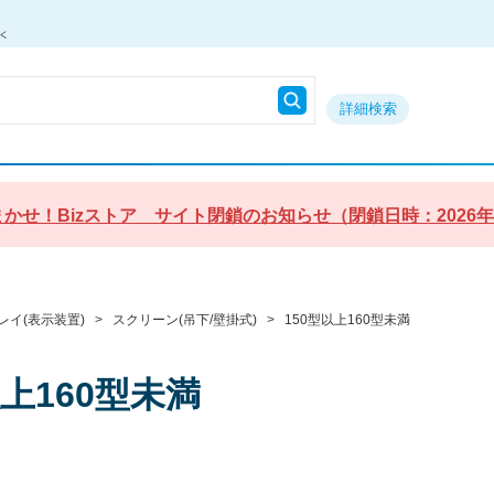
詳細検索
かせ！Bizストア サイト閉鎖のお知らせ（閉鎖日時：2026年9月3
レイ(表示装置)
>
スクリーン(吊下/壁掛式)
>
150型以上160型未満
以上160型未満