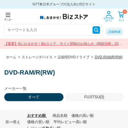
NTT東日本グループの法人向けECサイト
0
詳細検索
【重要】Nにおまかせ！Bizストア サイト閉鎖のお知らせ（閉鎖日時：2026
年9月30日 17:00）
ホーム
>
ストレージデバイス
>
記録型DVDドライブ
>
DVD-RAM/R(RW)
DVD-RAM/R(RW)
メーカー一覧
すべて
FUJITSU(3)
おすすめ順
商品名順
価格の高い順
並べ替え
価格の安い順
平均レビュー高い順