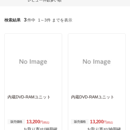
レビュー件数多い順
3
検索結果
件中
1～3件 までを表示
内蔵DVD-RAMユニット
内蔵DVD-RAMユニット
13,200
13,200
販売価格
販売価格
円
円
(税込)
(税込)
お取り寄せ(納期確
お取り寄せ(納期確