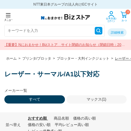
NTT東日本グループの法人向けECサイト
0
詳細検索
【重要】Nにおまかせ！Bizストア サイト閉鎖のお知らせ（閉鎖日時：2026
年9月30日 17:00）
ホーム
>
プリンタ/プロッタ
>
プロッター・大判インクジェット
>
レーザー・
レーザー・サーマル/A1以下対応
メーカー一覧
すべて
マックス(1)
おすすめ順
商品名順
価格の高い順
並べ替え
価格の安い順
平均レビュー高い順