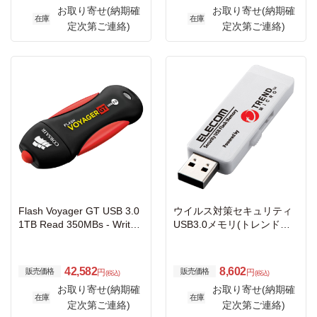
お取り寄せ(納期確
お取り寄せ(納期確
在庫
在庫
定次第ご連絡)
定次第ご連絡)
Flash Voyager GT USB 3.0
ウイルス対策セキュリティ
1TB Read 350MBs - Write
USB3.0メモリ(トレンドマ
270MBs Plug and Play
イクロ)/4GB/1年ライセンス
42,582
8,602
販売価格
販売価格
円
円
(税込)
(税込)
お取り寄せ(納期確
お取り寄せ(納期確
在庫
在庫
定次第ご連絡)
定次第ご連絡)