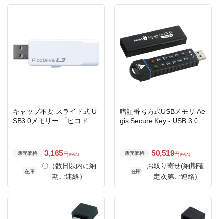
キャップ不要 スライド式 U
暗証番号方式USBメモリ Ae
SB3.0メモリー 「ピコドラ
gis Secure Key - USB 3.0 Fl
イブL3」 32GB
ash Drive 60GB
3,165
50,519
販売価格
販売価格
円
円
(税込)
(税込)
〇（数日以内に納
お取り寄せ(納期確
在庫
在庫
期ご連絡）
定次第ご連絡)