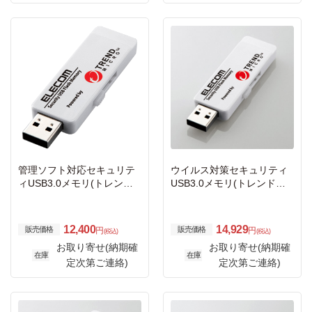
管理ソフト対応セキュリテ
ウイルス対策セキュリティ
ィUSB3.0メモリ(トレンド
USB3.0メモリ(トレンドマ
マイクロ)/4GB/1年ライセン
イクロ)/8GB/1年ライセンス
ス
12,400
14,929
販売価格
販売価格
円
円
(税込)
(税込)
お取り寄せ(納期確
お取り寄せ(納期確
在庫
在庫
定次第ご連絡)
定次第ご連絡)