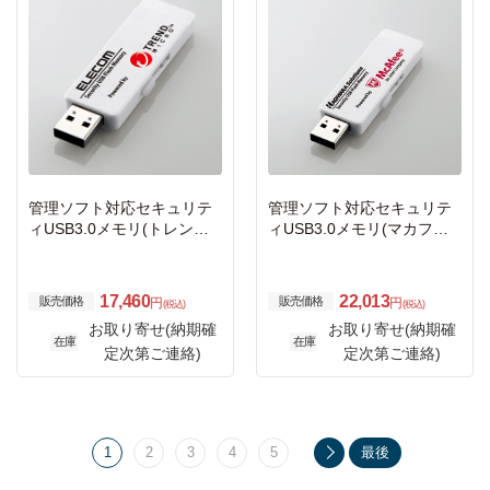
管理ソフト対応セキュリテ
管理ソフト対応セキュリテ
ィUSB3.0メモリ(トレンド
ィUSB3.0メモリ(マカフィ
マイクロ)/8GB/1年ライセン
ー)/8GB/3年ライセンス
ス
17,460
22,013
販売価格
販売価格
円
円
(税込)
(税込)
お取り寄せ(納期確
お取り寄せ(納期確
在庫
在庫
定次第ご連絡)
定次第ご連絡)
1
2
3
4
5
最後