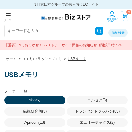
NTT東日本グループの法人向けECサイト
0
詳細検索
【重要】Nにおまかせ！Bizストア サイト閉鎖のお知らせ（閉鎖日時：2026
年9月30日 17:00）
ホーム
>
メモリ/フラッシュメモリ
>
USBメモリ
USBメモリ
メーカー一覧
すべて
コルセア(3)
磁気研究所(5)
トランセンドジャパン(65)
Apricorn(13)
エムオーテックス(2)