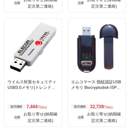
在庫
在庫
定次第ご連絡)
定次第ご連絡)
ウイルス対策セキュリティ
エムコマース 指紋認証USB
USB3.0メモリ(トレンドマ
メモリ Biocryptodisk-ISPX
イクロ)/2GB/1年ライセンス
32GB (10-99本)
7,464
32,739
販売価格
販売価格
円
円
(税込)
(税込)
お取り寄せ(納期確
お取り寄せ(納期確
在庫
在庫
定次第ご連絡)
定次第ご連絡)