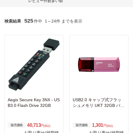
レビュー件数多い順
525
検索結果
件中
1～24件 までを表示
Aegis Secure Key 3NX - US
USB2.0 キャップ式フラッ
B3.0 Flash Drive 32GB
シュメモリ UKT 32GB パッ
ションピンク
40,713
1,301
販売価格
販売価格
円
円
(税込)
(税込)
お取り寄せ(納期確
お取り寄せ(納期確