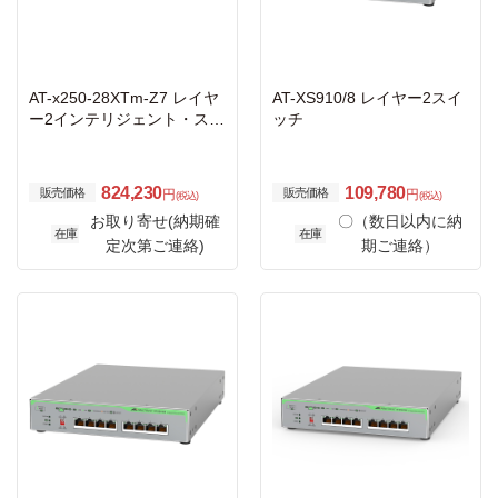
AT-x250-28XTm-Z7 レイヤ
AT-XS910/8 レイヤー2スイ
ー2インテリジェント・スイ
ッチ
ッチ
824,230
109,780
販売価格
販売価格
円
円
(税込)
(税込)
お取り寄せ(納期確
〇（数日以内に納
在庫
在庫
定次第ご連絡)
期ご連絡）