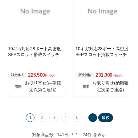
10ギガ対応28ポート高密度
10ギガ対応28ポート高密度
SFPスロット搭載スイッチ
SFPスロット搭載スイッチ
225,500
231,000
販売価格
販売価格
円
円
(税込)
(税込)
お取り寄せ(納期確
お取り寄せ(納期確
在庫
在庫
定次第ご連絡)
定次第ご連絡)
1
2
3
4
5
最後
対象商品数
141
件
1～24件 を表示