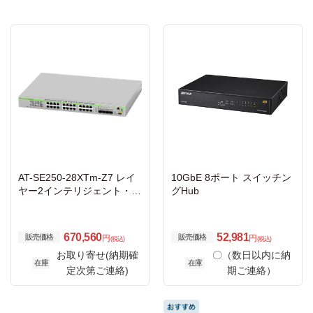
AT-SE250-28XTm-Z7 レイ
10GbE 8ポート スイッチン
ヤー2インテリジェント・ス
グHub
イッチ
670,560
52,981
販売価格
販売価格
円
円
(税込)
(税込)
お取り寄せ(納期確
〇（数日以内に納
在庫
在庫
定次第ご連絡)
期ご連絡）