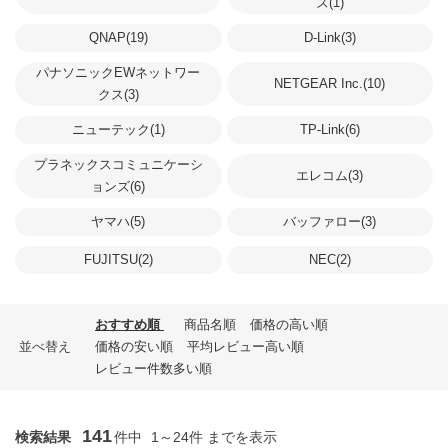
ズ(1)
QNAP(19)
D-Link(3)
パナソニックEWネットワー
NETGEAR Inc.(10)
クス(3)
ニューテック(1)
TP-Link(6)
プラネックスコミュニケーシ
エレコム(3)
ョンズ(6)
ヤマハ(5)
バッファロー(3)
FUJITSU(2)
NEC(2)
おすすめ順
商品名順
価格の高い順
並べ替え
価格の安い順
平均レビュー高い順
レビュー件数多い順
141
検索結果
件中
1～24件 までを表示