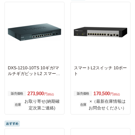
DXS-1210-10TS 10ギガ/マ
スマートL2スイッチ 10ポー
ルチギガビットL2 スマート
ト
マネージドスイッチ、10G/
5G/2.5G/1G BASE-Tポート
×8、10G SFPスロット×2、
273,900
170,500
販売価格
販売価格
円
円
(税込)
(税込)
リミテッドライフタイム保
お取り寄せ(納期確
×（最新在庫情報は
証対象
在庫
在庫
定次第ご連絡)
お問合せください）