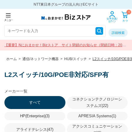
NTT東日本グループの法人向けECサイト
0
詳細検索
【重要】Nにおまかせ！Bizストア サイト閉鎖のお知らせ（閉鎖日時：2026
年9月30日 17:00）
ホーム
>
通信/ネットワーク機器
>
HUB/スイッチ
>
L2スイッチ/10G/POE非
L2スイッチ/10G/POE非対応/SFP有
メーカー一覧
コネクションテクノロジーシ
すべて
ステムズ(22)
HP(Enterprise)(3)
APRESIA Systems(1)
アクシスコミュニケーション
アライドテレシス(47)