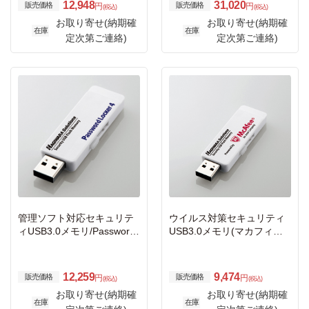
12,948
31,020
販売価格
販売価格
円
円
(税込)
(税込)
お取り寄せ(納期確
お取り寄せ(納期確
在庫
在庫
定次第ご連絡)
定次第ご連絡)
管理ソフト対応セキュリテ
ウイルス対策セキュリティ
ィUSB3.0メモリ/Password
USB3.0メモリ(マカフィー)/
Locker 4/4GB
4GB/1年ライセンス
12,259
9,474
販売価格
販売価格
円
円
(税込)
(税込)
お取り寄せ(納期確
お取り寄せ(納期確
在庫
在庫