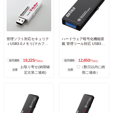
管理ソフト対応セキュリテ
ハードウェア暗号化機能搭
ィUSB3.0メモリ(マカフィ
載 管理ツール対応 USB3.0
ー)/4GB/5年ライセンス
セキュリティーUSBメモリ
ー 4GB
19,225
12,650
販売価格
販売価格
円
円
(税込)
(税込)
お取り寄せ(納期確
〇（数日以内に納
在庫
在庫
定次第ご連絡)
期ご連絡）