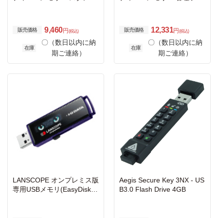
ードモデル 4GB
ト対応 ハイエンドモデル 4
GB
9,460
12,331
販売価格
販売価格
円
円
(税込)
(税込)
〇（数日以内に納
〇（数日以内に納
在庫
在庫
期ご連絡）
期ご連絡）
LANSCOPE オンプレミス版
Aegis Secure Key 3NX - US
専用USBメモリ(EasyDisk4/
B3.0 Flash Drive 4GB
4GMOTR)