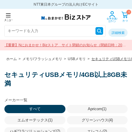
NTT東日本グループの法人向けECサイト
0
詳細検索
【重要】Nにおまかせ！Bizストア サイト閉鎖のお知らせ（閉鎖日時：2026
年9月30日 17:00）
ホーム
>
メモリ/フラッシュメモリ
>
USBメモリ
>
セキュリティUSBメモリ/
セキュリティUSBメモリ/4GB以上8GB未
満
メーカー一覧
すべて
Apricorn(1)
エムオーテックス(1)
グリーンハウス(4)
ハギワラソリューションズ(7)
エレコム(2)