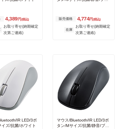
ック
4,389
4,774
格
販売価格
円
円
(税込)
(税込)
お取り寄せ(納期確定
お取り寄せ(納期確定
庫
在庫
次第ご連絡)
次第ご連絡)
uetooth/IR LED/3ボ
マウス/Bluetooth/IR LED/3ボ
サイズ/抗菌/ホワイト
タン/Mサイズ/抗菌/静音/ブラ