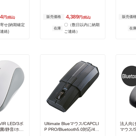
74
4,389
販売価格
販売価
円
円
(税込)
(税込)
寄せ(納期確定
〇（数日以内に納期
在庫
在
連絡)
ご連絡）
/IR LED/3ボ
Ultimate Blueマウス/CAPCLI
法人向けマ
菌/静音/ホワ
P PRO/Bluetooth5.0対応/4ボ
マウス/
タン/ブラック
令準拠/