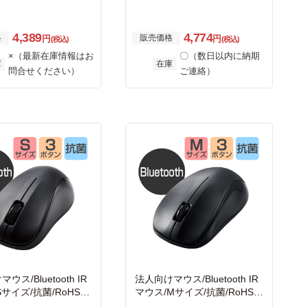
ック
4,389
4,774
格
販売価格
円
円
(税込)
(税込)
×（最新在庫情報はお
〇（数日以内に納期
庫
在庫
問合せください）
ご連絡）
ウス/Bluetooth IR
法人向けマウス/Bluetooth IR
Sサイズ/抗菌/RoHS指
マウス/Mサイズ/抗菌/RoHS指
ブラック
令準拠/ブラック