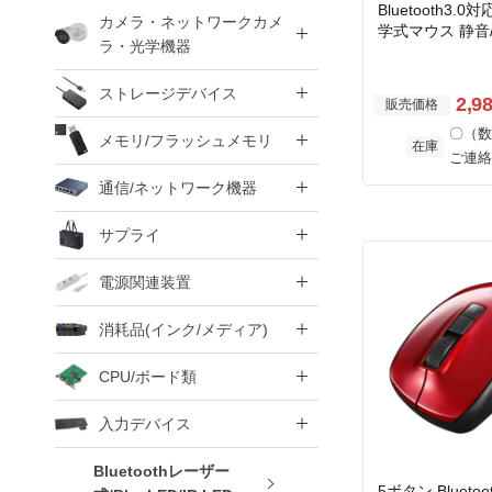
Bluetooth3.0対
カメラ・ネットワークカメ
学式マウス 静音
ラ・光学機器
ラック
ストレージデバイス
2,9
販売価格
〇（数
メモリ/フラッシュメモリ
在庫
ご連絡
通信/ネットワーク機器
サプライ
電源関連装置
消耗品(インク/メディア)
CPU/ボード類
入力デバイス
Bluetoothレーザー
5ボタン Bluetoot