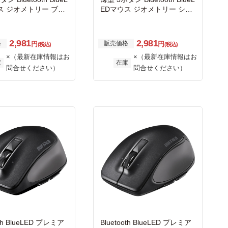
ス ジオメトリー ブラ
EDマウス ジオメトリー シル
バー
2,981
2,981
格
販売価格
円
円
(税込)
(税込)
×（最新在庫情報はお
×（最新在庫情報はお
庫
在庫
問合せください）
問合せください）
oth BlueLED プレミア
Bluetooth BlueLED プレミア