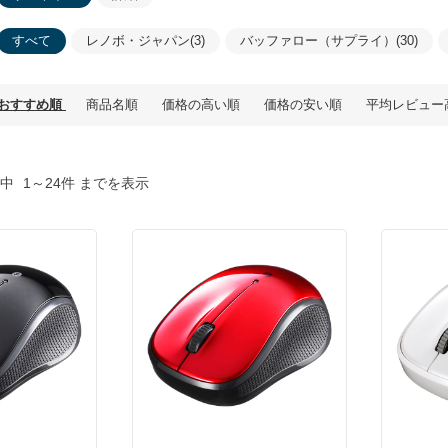
すべて
レノボ・ジャパン(3)
バッファロー（サプライ）(30)
おすすめ順
商品名順
価格の高い順
価格の安い順
平均レビュー
中
1～24件 までを表示