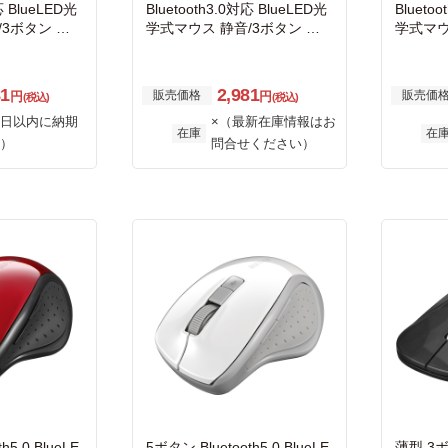
応 BlueLED光
Bluetooth3.0対応 BlueLED光
Blueto
/3ボタン ブ
学式マウス 静音/3ボタン レ
学式マウ
ッド
ワイト
81
2,981
販売価格
販売価
円
円
(税込)
(税込)
日以内に納期
×（最新在庫情報はお
在庫
在
）
問合せください）
h5.0 BlueLE
5ボタン Bluetooth5.0 BlueLE
薄型 3ボタ