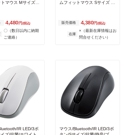
トマウス Mサイズ
ムフィットマウス Sサイズ ブ
ク
ラック
4,480
4,380
格
販売価格
円
円
(税込)
(税込)
〇（数日以内に納期
×（最新在庫情報はお
庫
在庫
ご連絡）
問合せください）
uetooth/IR LED/3ボ
マウス/Bluetooth/IR LED/3ボ
サイズ/抗菌/ホワイト
タン/Sサイズ/抗菌/静音/ブラ