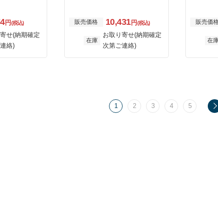
74
10,431
販売価格
販売価
円
円
(税込)
(税込)
寄せ(納期確定
お取り寄せ(納期確定
在庫
在
連絡)
次第ご連絡)
1
2
3
4
5