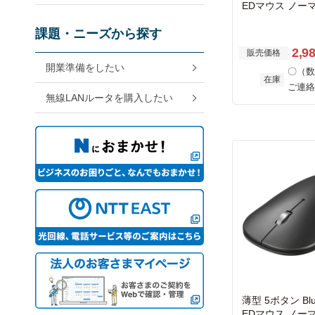
EDマウス ノー
課題・ニーズから探す
2,9
販売価格
開業準備をしたい
〇（数
在庫
ご連絡
無線LANルータを購入したい
薄型 5ボタン Blue
EDマウス ノー