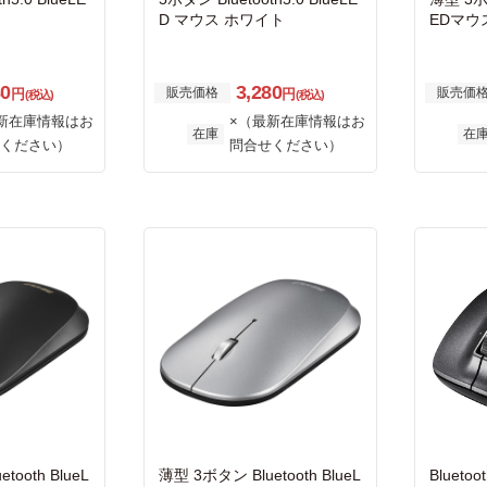
D マウス ホワイト
EDマウ
ック
80
3,280
販売価格
販売価
円
円
(税込)
(税込)
新在庫情報はお
×（最新在庫情報はお
在庫
在
ください）
問合せください）
tooth BlueL
薄型 3ボタン Bluetooth BlueL
Blueto