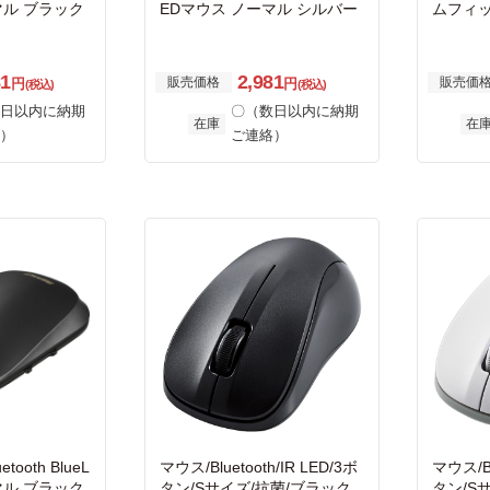
マル ブラック
EDマウス ノーマル シルバー
ムフィッ
ブラッ
81
2,981
販売価格
販売価
円
円
(税込)
(税込)
日以内に納期
〇（数日以内に納期
在庫
在
）
ご連絡）
tooth BlueL
マウス/Bluetooth/IR LED/3ボ
マウス/Bl
マル ブラック
タン/Sサイズ/抗菌/ブラック
タン/S