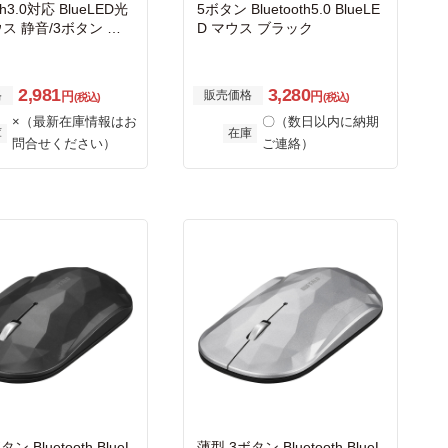
oth3.0対応 BlueLED光
5ボタン Bluetooth5.0 BlueLE
ス 静音/3ボタン ホ
D マウス ブラック
2,981
3,280
格
販売価格
円
円
(税込)
(税込)
×（最新在庫情報はお
〇（数日以内に納期
庫
在庫
問合せください）
ご連絡）
ン Bluetooth BlueL
薄型 3ボタン Bluetooth BlueL