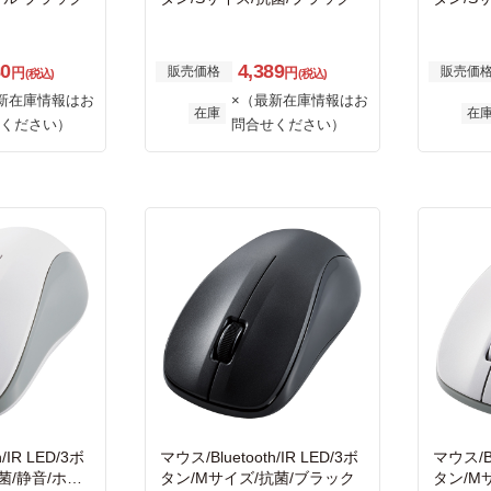
80
4,389
販売価格
販売価
円
円
(税込)
(税込)
新在庫情報はお
×（最新在庫情報はお
在庫
在
ください）
問合せください）
/IR LED/3ボ
マウス/Bluetooth/IR LED/3ボ
マウス/Bl
菌/静音/ホワ
タン/Mサイズ/抗菌/ブラック
タン/M