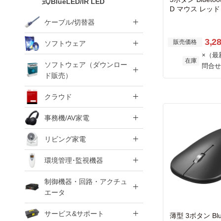
式/BlueLED/IR LED
D マウス レッド
ケーブル/切替器
3,2
販売価格
ソフトウェア
×（最
在庫
ソフトウェア（ダウンロー
問合せ
ド販売）
クラウド
事務機/AV家電
リビング家電
環境管理･監視機器
制御機器・回路・アクチュ
エータ
サービス&サポート
薄型 3ボタン Blue