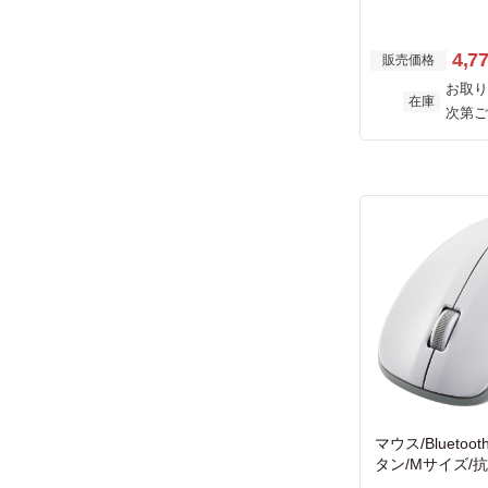
イト
4,7
販売価格
お取り
在庫
次第ご
マウス/Bluetooth
タン/Mサイズ/抗
イト