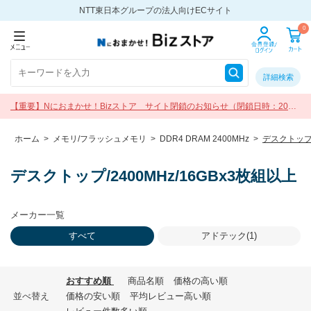
NTT東日本グループの法人向けECサイト
0
詳細検索
【重要】Nにおまかせ！Bizストア サイト閉鎖のお知らせ（閉鎖日時：2026
年9月30日 17:00）
ホーム
>
メモリ/フラッシュメモリ
>
DDR4 DRAM 2400MHz
>
デスクトップ/
デスクトップ/2400MHz/16GBx3枚組以上
メーカー一覧
すべて
アドテック(1)
おすすめ順
商品名順
価格の高い順
並べ替え
価格の安い順
平均レビュー高い順