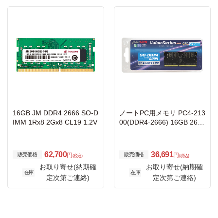
16GB JM DDR4 2666 SO-D
ノートPC用メモリ PC4-213
IMM 1Rx8 2Gx8 CL19 1.2V
00(DDR4-2666) 16GB 260p
in SO-DIMM (無期限保証)(P
anramシリーズ) D4N2666P
S-16G
62,700
36,691
販売価格
販売価格
円
円
(税込)
(税込)
お取り寄せ(納期確
お取り寄せ(納期確
在庫
在庫
定次第ご連絡)
定次第ご連絡)