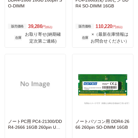
DDR4-2666 16GB 260pin S
PC4-2666対応 260ピン DD
O-DIMM
R4 SO-DIMM 16GB
39,286
110,220
販売価格
販売価格
円
円
(税込)
(税込)
お取り寄せ(納期確
×（最新在庫情報は
在庫
在庫
定次第ご連絡)
お問合せください）
ノートPC用 PC4-21300/DD
ノートパソコン用 DDR4-26
R4-2666 16GB 260pin Unb
66 260pin SO-DIMM 16GB
uffered_Non-ECC_SO-DIM