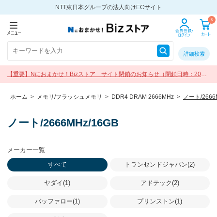
NTT東日本グループの法人向けECサイト
0
詳細検索
【重要】Nにおまかせ！Bizストア サイト閉鎖のお知らせ（閉鎖日時：2026
年9月30日 17:00）
ホーム
>
メモリ/フラッシュメモリ
>
DDR4 DRAM 2666MHz
>
ノート/2666
ノート/2666MHz/16GB
メーカー一覧
すべて
トランセンドジャパン(2)
ヤダイ(1)
アドテック(2)
バッファロー(1)
プリンストン(1)