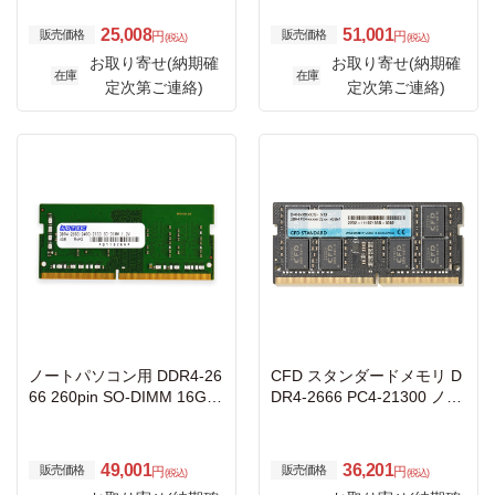
M 1.2v 日本製 2rank
25,008
51,001
販売価格
販売価格
円
円
(税込)
(税込)
お取り寄せ(納期確
お取り寄せ(納期確
在庫
在庫
定次第ご連絡)
定次第ご連絡)
ノートパソコン用 DDR4-26
CFD スタンダードメモリ D
66 260pin SO-DIMM 16GB
DR4-2666 PC4-21300 ノー
省電力
ト用 16GB D4N2666CS-16
G
49,001
36,201
販売価格
販売価格
円
円
(税込)
(税込)