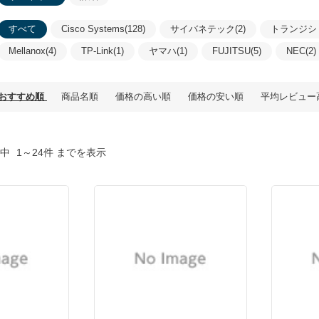
すべて
Cisco Systems(128)
サイバネテック(2)
トランジシ
Mellanox(4)
TP-Link(1)
ヤマハ(1)
FUJITSU(5)
NEC(2)
おすすめ順
商品名順
価格の高い順
価格の安い順
平均レビュー
中
1～24件 までを表示