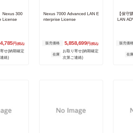
exus 300
Nexus 7000 Advanced LAN E
【保守購入
e License
nterprise License
LAN AD
cense -
74,785
5,858,699
販売価格
販売価
円
円
(税込)
(税込)
寄せ(納期確定
お取り寄せ(納期確定
在庫
在
連絡)
次第ご連絡)