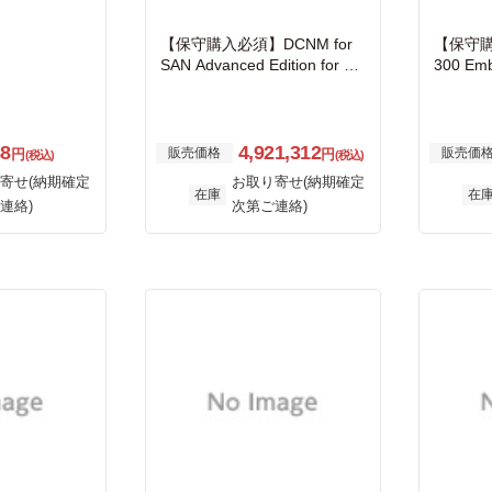
【保守購入必須】DCNM for
【保守購入
SAN Advanced Edition for Ne
300 Emb
xus 7000
r Condu
88
4,921,312
販売価格
販売価
円
円
(税込)
(税込)
寄せ(納期確定
お取り寄せ(納期確定
在庫
在
連絡)
次第ご連絡)