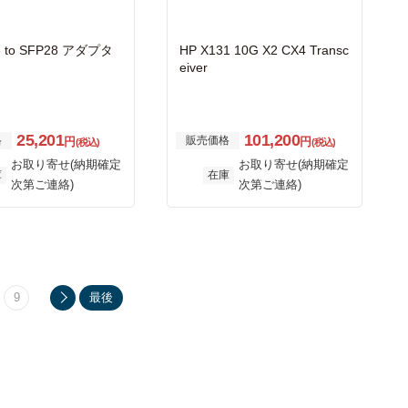
8 to SFP28 アダプタ
HP X131 10G X2 CX4 Transc
eiver
25,201
101,200
格
販売価格
円
円
(税込)
(税込)
お取り寄せ(納期確定
お取り寄せ(納期確定
庫
在庫
次第ご連絡)
次第ご連絡)
9
最後