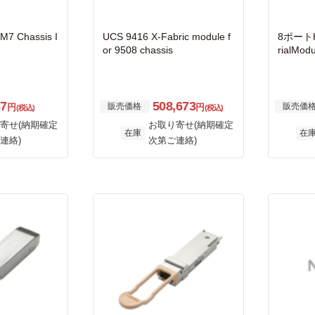
M7 Chassis I
UCS 9416 X-Fabric module f
8ポートHi
or 9508 chassis
rialMod
67
508,673
販売価格
販売価
円
円
(税込)
(税込)
寄せ(納期確定
お取り寄せ(納期確定
在庫
在
連絡)
次第ご連絡)