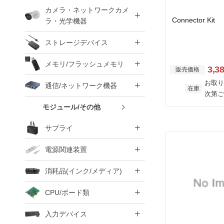
カメラ・ネットワークカメ
Connector Kit
ラ・光学機器
ストレージデバイス
メモリ/フラッシュメモリ
3,3
販売価格
お取り
通信/ネットワーク機器
在庫
次第ご
モジュール/その他
サプライ
電源関連装置
消耗品(インク/メディア)
CPU/ボード類
入力デバイス