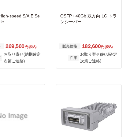
gh-speed S/A E Se
QSFP+ 40Gb 双方向 LC トラ
ule
ンシーバー
269,500
182,600
格
販売価格
円
円
(税込)
(税込)
お取り寄せ(納期確定
お取り寄せ(納期確定
庫
在庫
次第ご連絡)
次第ご連絡)