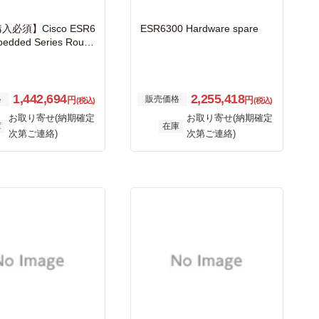
必須】Cisco ESR6
ESR6300 Hardware spare
edded Series Route
ction-cooled
1,442,694
2,255,418
格
販売価格
円
円
(税込)
(税込)
お取り寄せ(納期確定
お取り寄せ(納期確定
庫
在庫
次第ご連絡)
次第ご連絡)