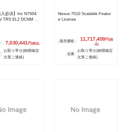
必須】Inc N7004
Nexus 7010 Scalable Featur
V TRS EL2 DCNM Li
e License
 Promotion
11,717,409
円
(税
販売価格
7,030,441
格
円
(税込)
込)
お取り寄せ(納期確定
お取り寄せ(納期確定
庫
在庫
次第ご連絡)
次第ご連絡)