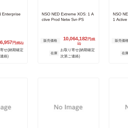
 Enterprise
NSO NED Extreme XOS: 1 A
NSO NED
ctive Prod Netw Svr-PS
1 Activ
10,064,182
円
(税
販売価格
販売価
86,957
円
(税込)
込)
寄せ(納期確定
お取り寄せ(納期確定
在庫
在
連絡)
次第ご連絡)