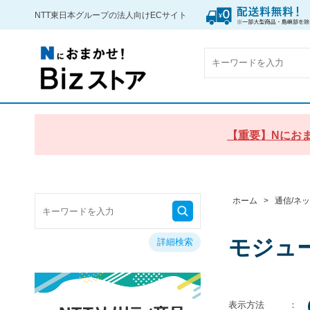
NTT東日本グループの法人向けECサイト
【重要】Nにおま
ホーム
>
通信/ネ
モジュ
詳細検索
表示方法