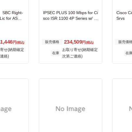
C Right-
IPSEC PLUS 100 Mbps for Ci
Cisco C
Lic for ASR1
sco ISR 1100 4P Series w/ S
Srvs
e
mart
41,446
234,509
販売価格
販売価
円
円
(税込)
(税込)
寄せ(納期確定
お取り寄せ(納期確定
在庫
在
連絡)
次第ご連絡)