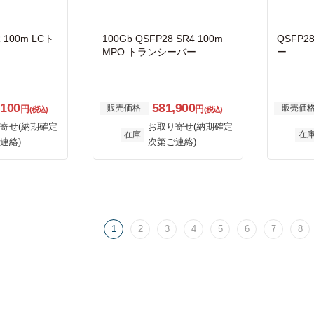
R 100m LCト
100Gb QSFP28 SR4 100m
QSFP2
MPO トランシーバー
ー
,100
581,900
販売価格
販売価
円
円
(税込)
(税込)
寄せ(納期確定
お取り寄せ(納期確定
在庫
在
連絡)
次第ご連絡)
1
2
3
4
5
6
7
8