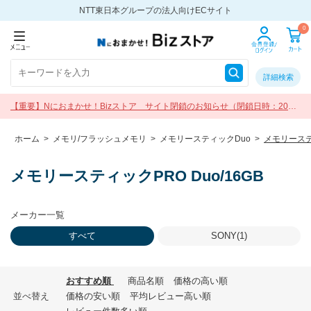
NTT東日本グループの法人向けECサイト
0
詳細検索
【重要】Nにおまかせ！Bizストア サイト閉鎖のお知らせ（閉鎖日時：2026
年9月30日 17:00）
ホーム
>
メモリ/フラッシュメモリ
>
メモリースティックDuo
>
メモリースティ
メモリースティックPRO Duo/16GB
メーカー一覧
すべて
SONY(1)
おすすめ順
商品名順
価格の高い順
並べ替え
価格の安い順
平均レビュー高い順