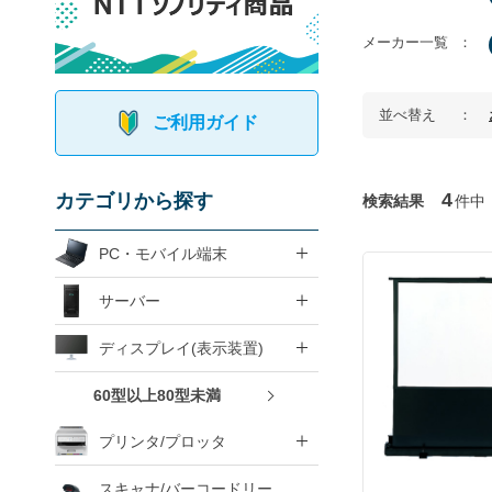
メーカー一覧
並べ替え
ご利用ガイド
4
カテゴリから探す
検索結果
件中
PC・モバイル端末
サーバー
ディスプレイ(表示装置)
60型以上80型未満
プリンタ/プロッタ
スキャナ/バーコードリー