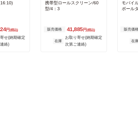
6:10)
携帯型ロールスクリーン/60
モバイ
型/4：3
ポールタ
124
41,885
販売価格
販売価
円
円
(税込)
(税込)
寄せ(納期確定
お取り寄せ(納期確定
在庫
在
連絡)
次第ご連絡)