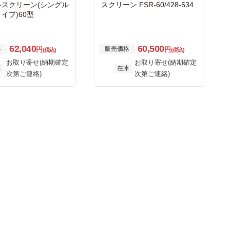
ルスクリーン(シングル
スクリーン FSR-60/428-534
イプ)60型
62,040
60,500
格
販売価格
円
円
(税込)
(税込)
お取り寄せ(納期確定
お取り寄せ(納期確定
庫
在庫
次第ご連絡)
次第ご連絡)