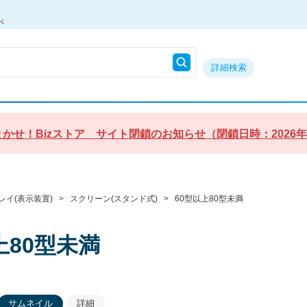
詳細検索
かせ！Bizストア サイト閉鎖のお知らせ（閉鎖日時：2026年9月3
レイ(表示装置)
>
スクリーン(スタンド式)
>
60型以上80型未満
上80型未満
サムネイル
詳細