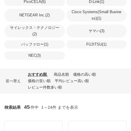
PicoCELA(6)
D-Link(1)
Cisco Systems(Small Busine
NETGEAR Inc.(2)
ss)(1)
サイレックス・テクノロジー
ヤマハ(3)
(2)
バッファロー(1)
FUJITSU(1)
NEC(3)
おすすめ順
商品名順
価格の高い順
並べ替え
価格の安い順
平均レビュー高い順
レビュー件数多い順
45
検索結果
件中
1～24件 までを表示