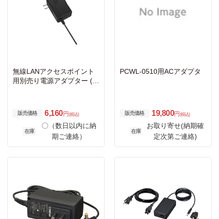
無線LANアクセスポイント
PCWL-0510用ACアダプタ
用別売り電源アダプター (1
2V/3.5A)
6,160
19,800
販売価格
販売価格
円
円
(税込)
(税込)
〇（数日以内に納
お取り寄せ(納期確
在庫
在庫
期ご連絡）
定次第ご連絡)