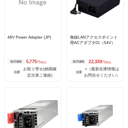
48V Power Adapter (JP)
無線LANアクセスポイント
用ACアダプタ01（54V）
5,775
22,330
販売価格
販売価格
円
円
(税込)
(税込)
お取り寄せ(納期確
×（最新在庫情報は
在庫
在庫
定次第ご連絡)
お問合せください）