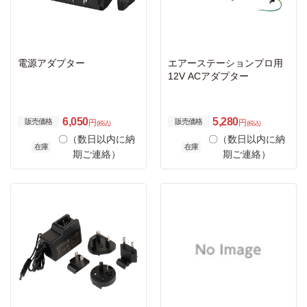
電源アダプター
エアーステーションプロ用
12V ACアダプター
6,050
5,280
販売価格
販売価格
円
円
(税込)
(税込)
〇（数日以内に納
〇（数日以内に納
在庫
在庫
期ご連絡）
期ご連絡）