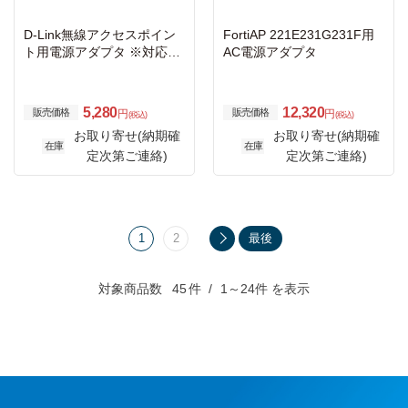
D-Link無線アクセスポイン
FortiAP 221E231G231F用
ト用電源アダプタ ※対応製
AC電源アダプタ
品は要確認
5,280
12,320
販売価格
販売価格
円
円
(税込)
(税込)
お取り寄せ(納期確
お取り寄せ(納期確
在庫
在庫
定次第ご連絡)
定次第ご連絡)
1
2
最後
対象商品数
45
件
1～24件 を表示