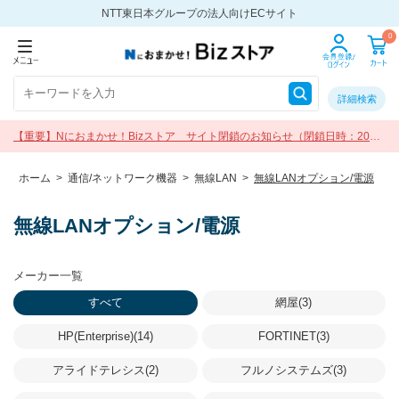
NTT東日本グループの法人向けECサイト
0
詳細検索
【重要】Nにおまかせ！Bizストア サイト閉鎖のお知らせ（閉鎖日時：2026
年9月30日 17:00）
ホーム
>
通信/ネットワーク機器
>
無線LAN
>
無線LANオプション/電源
無線LANオプション/電源
メーカー一覧
すべて
網屋(3)
HP(Enterprise)(14)
FORTINET(3)
アライドテレシス(2)
フルノシステムズ(3)