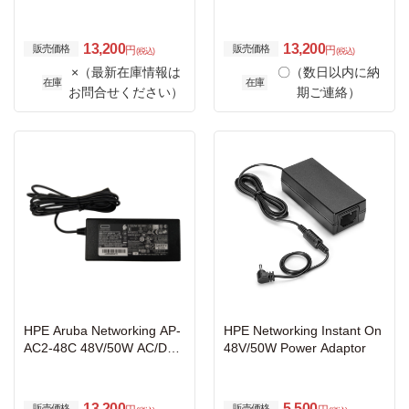
Desktop Style Power Adapt
Desktop Style Power Adapt
er with 1.7/4.0mm Connect
er with 2.1/5.5mm Connect
or
or
13,200
13,200
販売価格
販売価格
円
円
(税込)
(税込)
×（最新在庫情報は
〇（数日以内に納
在庫
在庫
お問合せください）
期ご連絡）
HPE Aruba Networking AP-
HPE Networking Instant On
AC2-48C 48V/50W AC/DC
48V/50W Power Adaptor
Desktop Style Power Adapt
er with 1.35/3.5mm Connec
tor
13,200
5,500
販売価格
販売価格