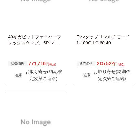
40ギガビットファイバーフ
Flexタップ II マルチモード
レックスタップ、SR-マル
1-100G LC 60:40
チモード、MTPコネクタ、
50μm、コア850nm、70:30
771,716
205,522
販売価格
販売価格
円
円
(税込)
(税込)
お取り寄せ(納期確
お取り寄せ(納期確
在庫
在庫
定次第ご連絡)
定次第ご連絡)