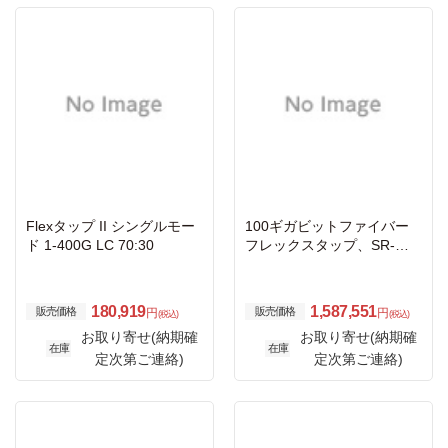
Flexタップ II シングルモー
100ギガビットファイバー
ド 1-400G LC 70:30
フレックスタップ、SR-マ
ルチモード、MTPコネク
タ、50μm、コア850nm、7
0:30
180,919
1,587,551
販売価格
販売価格
円
円
(税込)
(税込)
お取り寄せ(納期確
お取り寄せ(納期確
在庫
在庫
定次第ご連絡)
定次第ご連絡)