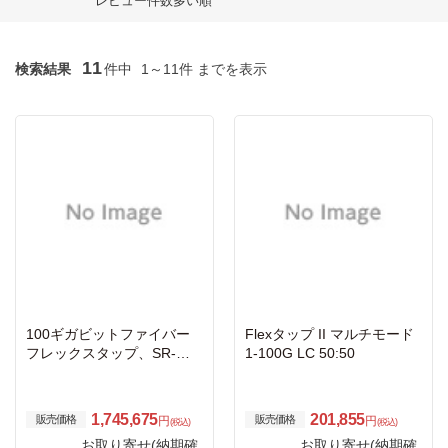
レビュー件数多い順
11
検索結果
件中
1～11件 までを表示
100ギガビットファイバー
Flexタップ II マルチモード
フレックスタップ、SR-マ
1-100G LC 50:50
ルチモード、MTPコネク
タ、50μm、コア850nm、5
0:50
1,745,675
201,855
販売価格
販売価格
円
円
(税込)
(税込)
お取り寄せ(納期確
お取り寄せ(納期確