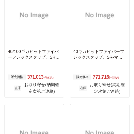
40/100ギガビットファイバ
40ギガビットファイバーフ
ーフレックスタップ、SR-
レックスタップ、SR-マル
マルチモード、LCコネク
チモード、MTPコネクタ、
タ、50μm、50:50、Cisco B
50μm、コア850nm、50:50
iDi
371,013
771,716
販売価格
販売価格
円
円
(税込)
(税込)
お取り寄せ(納期確
お取り寄せ(納期確
在庫
在庫
定次第ご連絡)
定次第ご連絡)