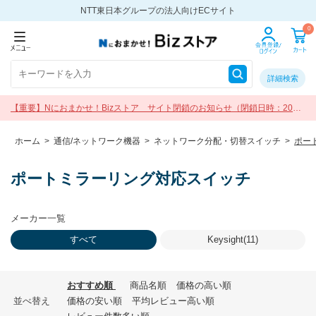
NTT東日本グループの法人向けECサイト
0
詳細検索
【重要】Nにおまかせ！Bizストア サイト閉鎖のお知らせ（閉鎖日時：2026
年9月30日 17:00）
ホーム
>
通信/ネットワーク機器
>
ネットワーク分配・切替スイッチ
>
ポー
ポートミラーリング対応スイッチ
メーカー一覧
すべて
Keysight(11)
おすすめ順
商品名順
価格の高い順
並べ替え
価格の安い順
平均レビュー高い順