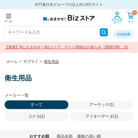
NTT東日本グループの法人向けECサイト
0
詳細検索
【重要】Nにおまかせ！Bizストア サイト閉鎖のお知らせ（閉鎖日時：2026
年9月30日 17:00）
ホーム
>
サプライ
>
衛生用品
衛生用品
メーカー一覧
すべて
アーテック(1)
コクヨ(1)
アイオーデータ(1)
おすすめ順
商品名順
価格の高い順