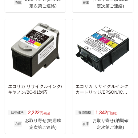
在庫
在庫
定次第ご連絡)
定次第ご連絡)
エコリカ リサイクルインク/
エコリカ リサイクルインク
キヤノン/BC-91対応
カートリッジ/EPSON/ICCL
82互換/カラー
2,222
1,342
販売価格
販売価格
円
円
(税込)
(税込)
お取り寄せ(納期確
お取り寄せ(納期確
在庫
在庫
定次第ご連絡)
定次第ご連絡)