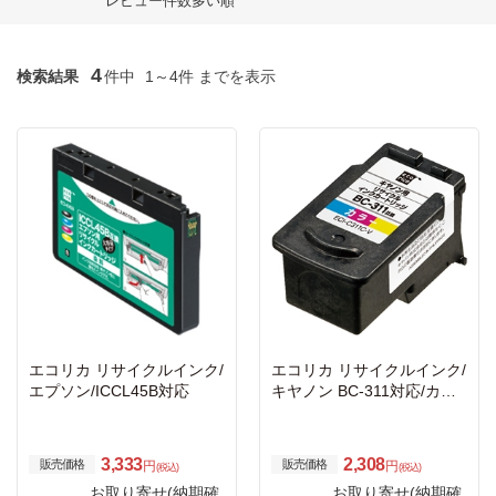
レビュー件数多い順
4
検索結果
件中
1～4件 までを表示
エコリカ リサイクルインク/
エコリカ リサイクルインク/
エプソン/ICCL45B対応
キヤノン BC-311対応/カラ
ー
3,333
2,308
販売価格
販売価格
円
円
(税込)
(税込)
お取り寄せ(納期確
お取り寄せ(納期確