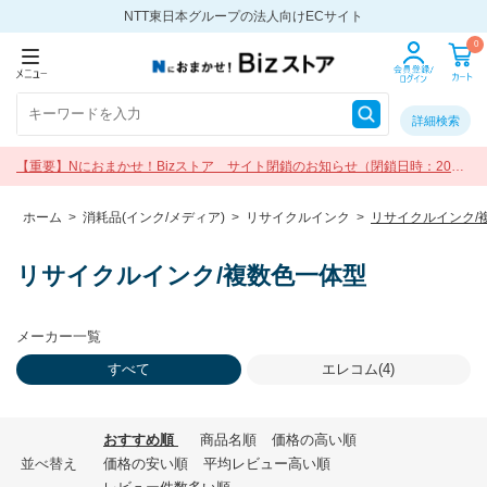
NTT東日本グループの法人向けECサイト
0
詳細検索
【重要】Nにおまかせ！Bizストア サイト閉鎖のお知らせ（閉鎖日時：2026
年9月30日 17:00）
ホーム
>
消耗品(インク/メディア)
>
リサイクルインク
>
リサイクルインク/
リサイクルインク/複数色一体型
メーカー一覧
すべて
エレコム(4)
おすすめ順
商品名順
価格の高い順
並べ替え
価格の安い順
平均レビュー高い順