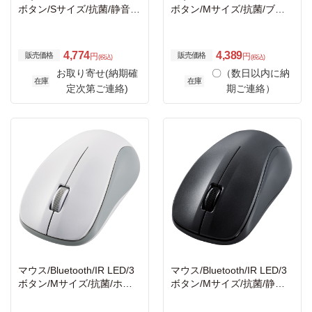
ボタン/Sサイズ/抗菌/静音/
ボタン/Mサイズ/抗菌/ブラ
ホワイト
ック
4,774
4,389
販売価格
販売価格
円
円
(税込)
(税込)
お取り寄せ(納期確
〇（数日以内に納
在庫
在庫
定次第ご連絡)
期ご連絡）
マウス/Bluetooth/IR LED/3
マウス/Bluetooth/IR LED/3
ボタン/Mサイズ/抗菌/ホワ
ボタン/Mサイズ/抗菌/静音/
イト
ブラック