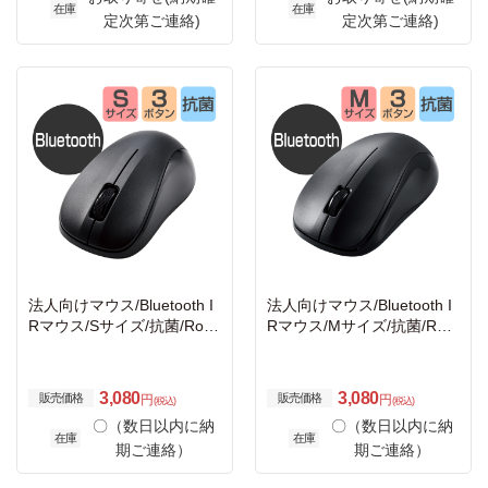
在庫
在庫
定次第ご連絡)
定次第ご連絡)
法人向けマウス/Bluetooth I
法人向けマウス/Bluetooth I
Rマウス/Sサイズ/抗菌/RoH
Rマウス/Mサイズ/抗菌/RoH
S指令準拠/ブラック
S指令準拠/ブラック
3,080
3,080
販売価格
販売価格
円
円
(税込)
(税込)
〇（数日以内に納
〇（数日以内に納
在庫
在庫
期ご連絡）
期ご連絡）