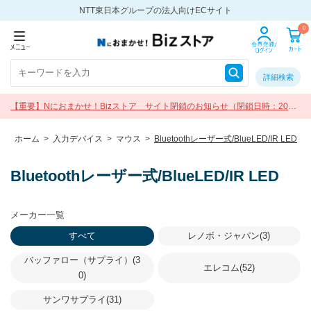
NTT東日本グループの法人向けECサイト
0
詳細検索
【重要】Nにおまかせ！Bizストア サイト閉鎖のお知らせ（閉鎖日時：2026
年9月30日 17:00）
ホーム
>
入力デバイス
>
マウス
>
Bluetoothレーザー式/BlueLED/IR LED
Bluetoothレーザー式/BlueLED/IR LED
メーカー一覧
すべて
レノボ・ジャパン(3)
バッファロー（サプライ）(3
エレコム(52)
0)
サンワサプライ(31)