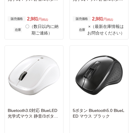
ブラック
レッド
2,981
2,981
販売価格
販売価格
円
円
(税込)
(税込)
〇（数日以内に納
×（最新在庫情報は
在庫
在庫
期ご連絡）
お問合せください）
Bluetooth3.0対応 BlueLED
5ボタン Bluetooth5.0 BlueL
光学式マウス 静音/3ボタン
ED マウス ブラック
ホワイト