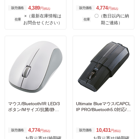
4,389
4,774
販売価格
販売価格
円
円
(税込)
(税込)
×（最新在庫情報は
〇（数日以内に納
在庫
在庫
お問合せください）
期ご連絡）
マウス/Bluetooth/IR LED/3
Ultimate Blueマウス/CAPCL
ボタン/Mサイズ/抗菌/静音/
IP PRO/Bluetooth5.0対応/4
ホワイト
ボタン/ブラック
4,774
10,431
販売価格
販売価格
円
円
(税込)
(税込)
お取り寄せ(納期確
お取り寄せ(納期確