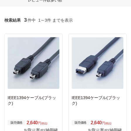
レビュー件数多い順
3
検索結果
件中
1～3件 までを表示
IEEE1394ケーブル(ブラッ
IEEE1394ケーブル(ブラッ
ク)
ク)
2,640
2,640
販売価格
販売価格
円
円
(税込)
(税込)
お取り寄せ(納期確
お取り寄せ(納期確