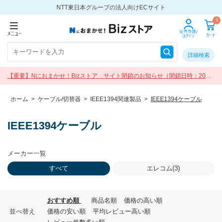
NTT東日本グループの法人向けECサイト
0
詳細検索
【重要】Nにおまかせ！Bizストア サイト閉鎖のお知らせ（閉鎖日時：2026
年9月30日 17:00）
ホーム
>
ケーブル/切替器
>
IEEE1394関連製品
>
IEEE1394ケーブル
IEEE1394ケーブル
メーカー一覧
すべて
エレコム(3)
おすすめ順
商品名順
価格の高い順
並べ替え
価格の安い順
平均レビュー高い順