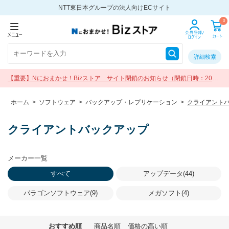
NTT東日本グループの法人向けECサイト
0
詳細検索
【重要】Nにおまかせ！Bizストア サイト閉鎖のお知らせ（閉鎖日時：2026
年9月30日 17:00）
ホーム
>
ソフトウェア
>
バックアップ・レプリケーション
>
クライアント
クライアントバックアップ
メーカー一覧
すべて
アップデータ(44)
パラゴンソフトウェア(9)
メガソフト(4)
おすすめ順
商品名順
価格の高い順