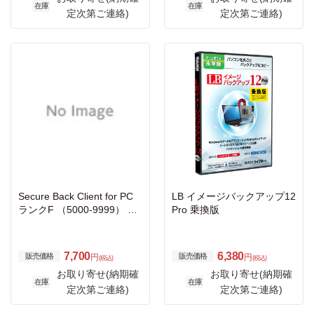
在庫
在庫
定次第ご連絡)
定次第ご連絡)
Secure Back Client for PC
LB イメージバックアップ12
ランクF （5000-9999） ※
Pro 乗換版
既存ユーザー様追加専用
7,700
6,380
販売価格
販売価格
円
円
(税込)
(税込)
お取り寄せ(納期確
お取り寄せ(納期確
在庫
在庫
定次第ご連絡)
定次第ご連絡)