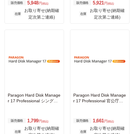
5,948
5,921
販売価格
販売価格
円
円
(税込)
(税込)
お取り寄せ(納期確
お取り寄せ(納期確
在庫
在庫
定次第ご連絡)
定次第ご連絡)
Paragon Hard Disk Manage
Paragon Hard Disk Manage
r 17 Professional シングル
r 17 Professional 官公庁・
ライセンス 保守<新規/更新
教育機関向け 保守<新規/更
>
新>
1,799
1,661
販売価格
販売価格
円
円
(税込)
(税込)
お取り寄せ(納期確
お取り寄せ(納期確
在庫
在庫