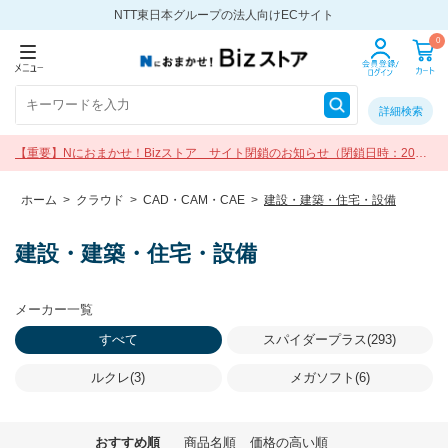
NTT東日本グループの法人向けECサイト
0
詳細検索
【重要】Nにおまかせ！Bizストア サイト閉鎖のお知らせ（閉鎖日時：2026
年9月30日 17:00）
ホーム
>
クラウド
>
CAD・CAM・CAE
>
建設・建築・住宅・設備
建設・建築・住宅・設備
メーカー一覧
すべて
スパイダープラス(293)
ルクレ(3)
メガソフト(6)
おすすめ順
商品名順
価格の高い順