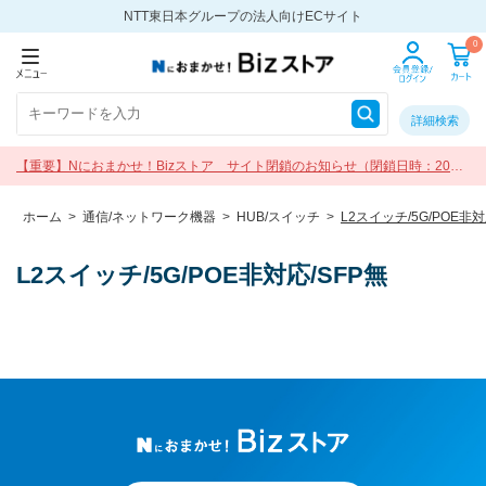
NTT東日本グループの法人向けECサイト
0
詳細検索
【重要】Nにおまかせ！Bizストア サイト閉鎖のお知らせ（閉鎖日時：2026
年9月30日 17:00）
ホーム
>
通信/ネットワーク機器
>
HUB/スイッチ
>
L2スイッチ/5G/POE非対
L2スイッチ/5G/POE非対応/SFP無