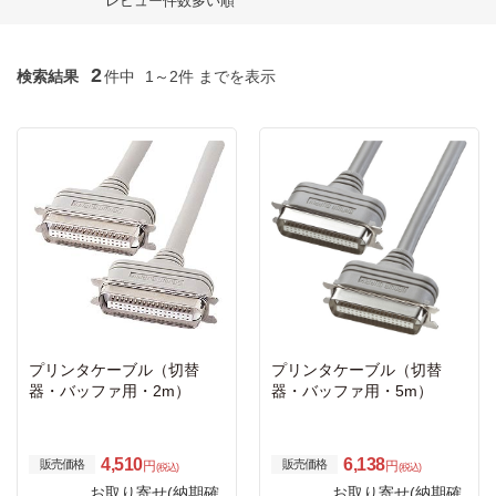
レビュー件数多い順
2
検索結果
件中
1～2件 までを表示
プリンタケーブル（切替
プリンタケーブル（切替
器・バッファ用・2m）
器・バッファ用・5m）
4,510
6,138
販売価格
販売価格
円
円
(税込)
(税込)
お取り寄せ(納期確
お取り寄せ(納期確