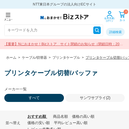
NTT東日本グループの法人向けECサイト
0
詳細検索
【重要】Nにおまかせ！Bizストア サイト閉鎖のお知らせ（閉鎖日時：2026
年9月30日 17:00）
ホーム
>
ケーブル/切替器
>
プリンタケーブル
>
プリンタケーブル切替/バッ
プリンタケーブル切替/バッファ
メーカー一覧
すべて
サンワサプライ(2)
おすすめ順
商品名順
価格の高い順
並べ替え
価格の安い順
平均レビュー高い順